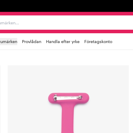
r varumärken...
rumärken
Provlådan
Handla efter yrke
Företagskonto