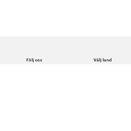
Följ oss
Välj land
Facebook
Sverige
Instagram
Youtube
LinkedIn
TikTok