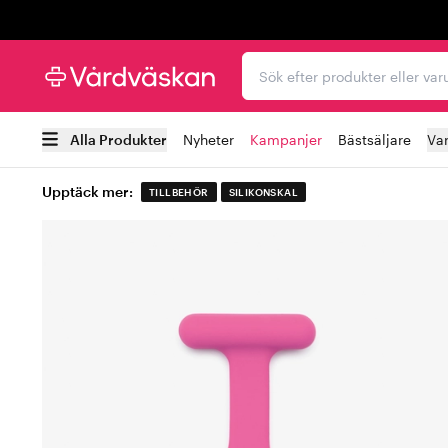
Trustpilot
Sök efter produkter elle
Alla Produkter
Nyheter
Kampanjer
Bästsäljare
Va
Upptäck mer:
TILLBEHÖR
SILIKONSKAL