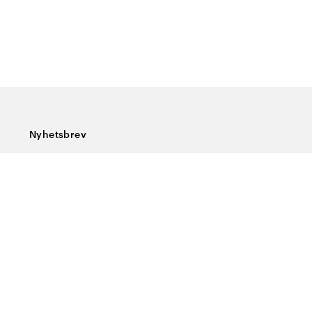
Nyhetsbrev
Prenumerera på vårt nyhetsbrev och ta del av rykande
färska nyheter, speciella erbjudanden, sköna tips och
intressant läsning.
Ange din e-postadress