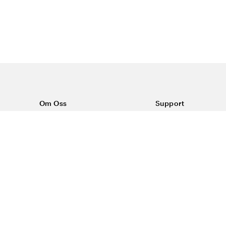
Om Oss
Support
Om Vårdväskan
Kontakta oss
Vår historia
Vanliga frågor
Sponsring
Köpvillkor
Rabattkoder & erbjudanden
Frakt & returer
Reklamation
Dataskyddspolicy
Trygg E-handel