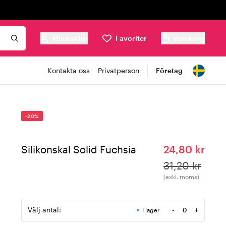
Mina sidor
Favoriter
Varukorg
Kontakta oss
Privatperson
Företag
-20%
Silikonskal Solid Fuchsia
24,80 kr
31,20 kr
(exkl. moms)
Välj antal:
-
+
I lager
Antal