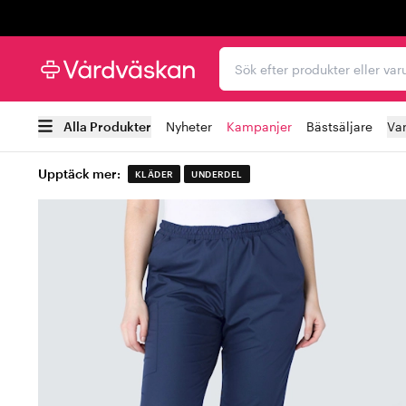
Trustpilot
Sök efter produkter elle
Alla Produkter
Nyheter
Kampanjer
Bästsäljare
Va
Upptäck mer:
KLÄDER
UNDERDEL