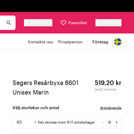
Mina sidor
Favoriter
Varukorg
Kontakta oss
Privatperson
Företag
Segers Resårbyxa 8601
519,20 kr
(exkl. moms)
Unisex Marin
Välj storlekar och antal
Storleksguide
XS
-
+
Kan skickas inom 9-11 arbetsdagar
Antal