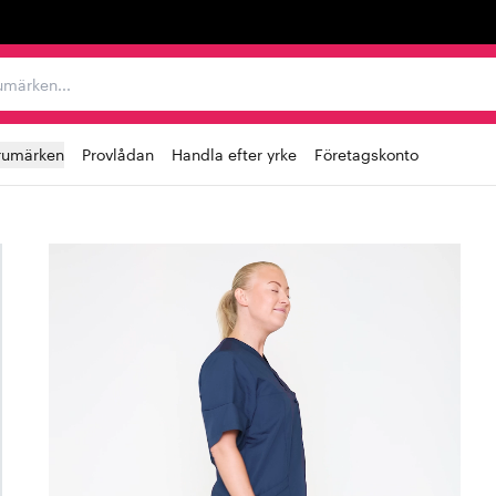
r varumärken...
rumärken
Provlådan
Handla efter yrke
Företagskonto