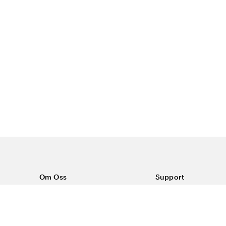
Om Oss
Support
Om Vårdväskan
Kontakta oss
Vår historia
Vanliga frågor