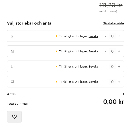
111,20 kr
(exkl. moms)
Välj storlekar och antal
Storleksguide
-
+
S
Tillfälligt slut i lager,
Bevaka
Antal
-
+
M
Tillfälligt slut i lager,
Bevaka
Antal
-
+
L
Tillfälligt slut i lager,
Bevaka
Antal
-
+
XL
Tillfälligt slut i lager,
Bevaka
Antal
Antal:
0
0,00 kr
Totalsumma: