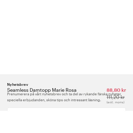
Nyhetsbrev
Seamless Damtopp Marie Rosa
88,80 kr
Prenumerera på vårt nyhetsbrev och ta del av rykande färska nyheter,
111,20 kr
speciella erbjudanden, sköna tips och intressant läsning.
(exkl. moms)
Ange din e-postadress