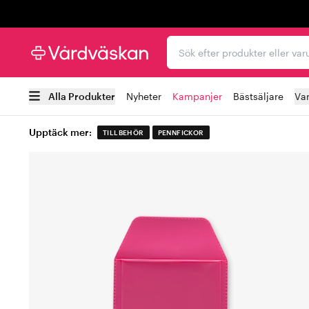
Trustpilot
Sök efter produkter elle
Alla Produkter
Nyheter
Kampanjer
Bästsäljare
Va
Upptäck mer:
TILLBEHÖR
PENNFICKOR