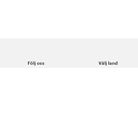
Följ oss
Välj land
Facebook
Sverige
Instagram
Youtube
LinkedIn
TikTok