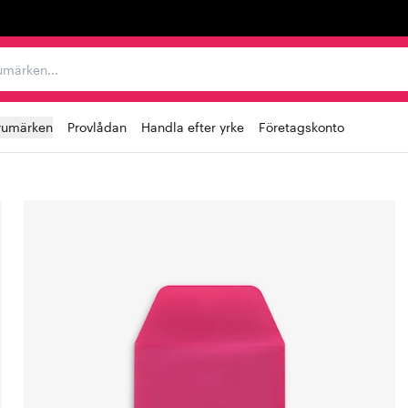
r varumärken...
rumärken
Provlådan
Handla efter yrke
Företagskonto