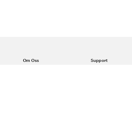
Om Oss
Support
Om Vårdväskan
Kontakta oss
Vår historia
Vanliga frågor
Sponsring
Köpvillkor
Rabattkoder & erbjudanden
Frakt & returer
Reklamation
Dataskyddspolicy
Trygg E-handel