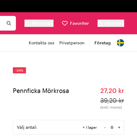
Mina sidor
Favoriter
Varukorg
Kontakta oss
Privatperson
Företag
-30%
Pennficka Mörkrosa
27,20 kr
39,20 kr
(exkl. moms)
Välj antal:
-
+
I lager
Antal