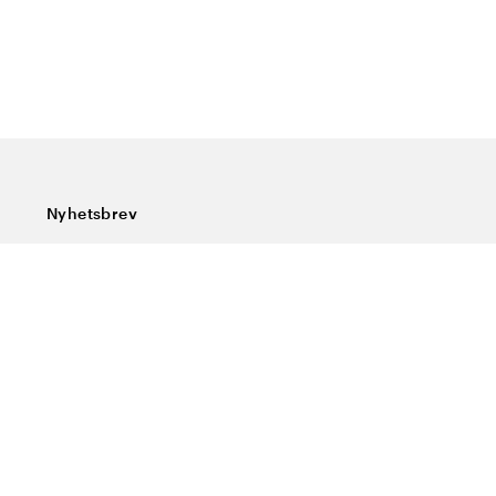
Nyhetsbrev
Prenumerera på vårt nyhetsbrev och ta del av rykande
färska nyheter, speciella erbjudanden, sköna tips och
intressant läsning.
Ange din e-postadress