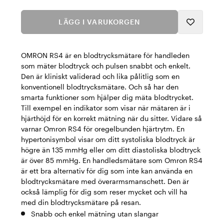
LÄGG I VARUKORGEN
OMRON RS4 är en blodtrycksmätare för handleden
som mäter blodtryck och pulsen snabbt och enkelt.
Den är kliniskt validerad och lika pålitlig som en
konventionell blodtrycksmätare. Och så har den
smarta funktioner som hjälper dig mäta blodtrycket.
Till exempel en indikator som visar när mätaren är i
hjärthöjd för en korrekt mätning när du sitter. Vidare så
varnar Omron RS4 för oregelbunden hjärtrytm. En
hypertonisymbol visar om ditt systoliska blodtryck är
högre än 135 mmHg eller om ditt diastoliska blodtryck
är över 85 mmHg. En handledsmätare som Omron RS4
är ett bra alternativ för dig som inte kan använda en
blodtrycksmätare med överarmsmanschett. Den är
också lämplig för dig som reser mycket och vill ha
med din blodtrycksmätare på resan.
Snabb och enkel mätning utan slangar