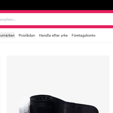
r varumärken...
rumärken
Provlådan
Handla efter yrke
Företagskonto