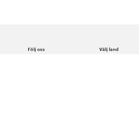
Följ oss
Välj land
Facebook
Sverige
Instagram
Youtube
LinkedIn
TikTok