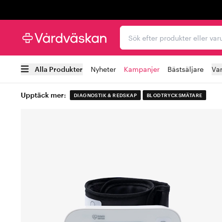
Trustpilot
Sök efter produkter elle
Alla Produkter
Nyheter
Kampanjer
Bästsäljare
Va
Upptäck mer:
DIAGNOSTIK & REDSKAP
BLODTRYCKSMÄTARE