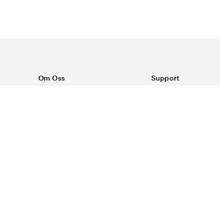
Om Oss
Support
Om Vårdväskan
Kontakta oss
Vår historia
Vanliga frågor
Sponsring
Köpvillkor
Rabattkoder & erbjudanden
Frakt & returer
Reklamation
Dataskyddspolicy
Trygg E-handel