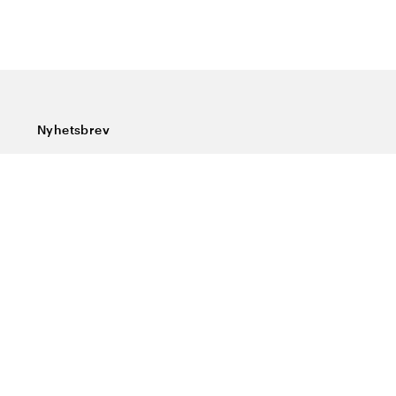
Nyhetsbrev
Prenumerera på vårt nyhetsbrev och ta del av rykande
färska nyheter, speciella erbjudanden, sköna tips och
intressant läsning.
Ange din e-postadress