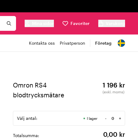
Mina sidor
Favoriter
Varukorg
Kontakta oss
Privatperson
Företag
Omron RS4
1 196 kr
(exkl. moms)
blodtrycksmätare
Välj antal:
-
+
I lager
Antal
0,00 kr
Totalsumma: