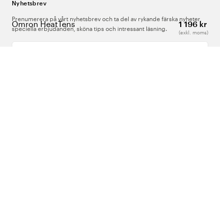
Nyhetsbrev
Prenumerera på vårt nyhetsbrev och ta del av rykande färska nyheter,
Omron HeatTens
1 196 kr
speciella erbjudanden, sköna tips och intressant läsning.
(exkl. moms)
Ange din e-postadress
Om Oss
Support
Följ oss
Sverige