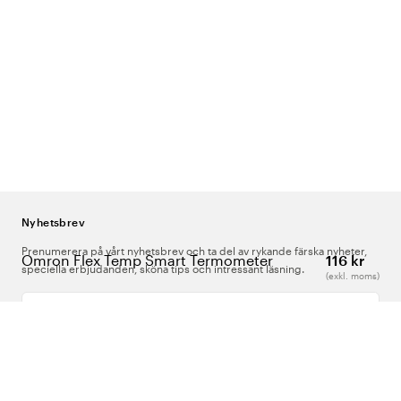
Nyhetsbrev
Prenumerera på vårt nyhetsbrev och ta del av rykande färska nyheter,
Omron Flex Temp Smart Termometer
116 kr
speciella erbjudanden, sköna tips och intressant läsning.
(exkl. moms)
Ange din e-postadress
Om Oss