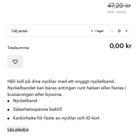
47,20 kr
(exkl. moms)
-
+
Välj antal:
I lager
Antal
0,00 kr
Totalsumma:
Håll koll på dina nycklar med ett snyggt nyckelband.
Nyckelbandet kan bäras antingen runt halsen eller fästas i
bussarongen eller byxorna.
Nyckelband
Säkerhetsspänne baktill
Karbinhake för fäste av nycklar och ID-kort
Läs mindre