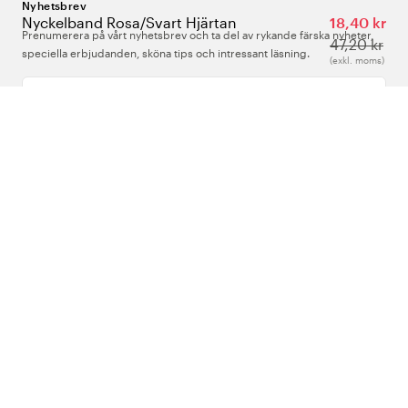
Nyhetsbrev
Nyckelband Rosa/Svart Hjärtan
18,40 kr
Prenumerera på vårt nyhetsbrev och ta del av rykande färska nyheter,
47,20 kr
speciella erbjudanden, sköna tips och intressant läsning.
(exkl. moms)
Ange din e-postadress
Om Oss
Support
Följ oss
Sverige