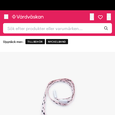
Trustpilot
Upptäck mer:
TILLBEHÖR
NYCKELBAND