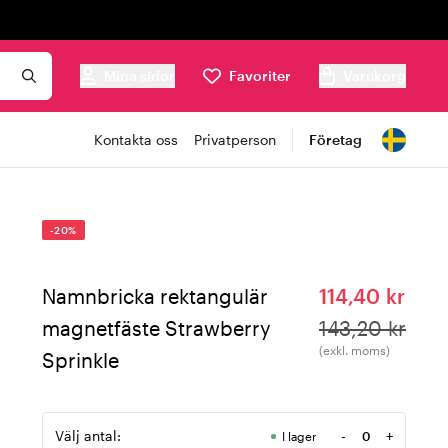
Mina sidor
Favoriter
Varukorg
Kontakta oss
Privatperson
Företag
-20%
Namnbricka rektangulär
114,40 kr
magnetfäste Strawberry
143,20 kr
(exkl. moms)
Sprinkle
Välj antal:
-
+
I lager
Antal