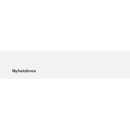
Nyhetsbrev
Prenumerera på vårt nyhetsbrev och ta del av rykande
färska nyheter, speciella erbjudanden, sköna tips och
intressant läsning.
Ange din e-postadress