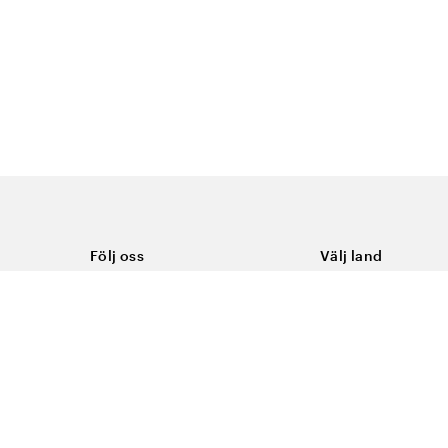
Följ oss
Välj land
Facebook
Sverige
Instagram
Youtube
LinkedIn
TikTok