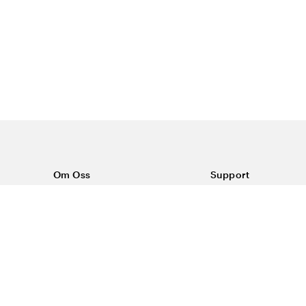
Om Oss
Support
Om Vårdväskan
Kontakta oss
Vår historia
Vanliga frågor
Sponsring
Köpvillkor
Rabattkoder & erbjudanden
Frakt & returer
Reklamation