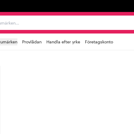
r varumärken...
rumärken
Provlådan
Handla efter yrke
Företagskonto