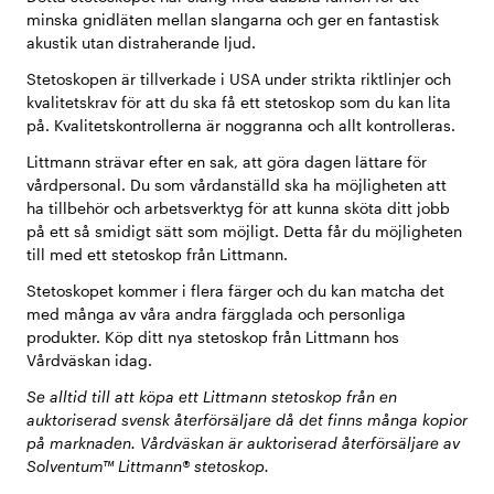
minska gnidläten mellan slangarna och ger en fantastisk
akustik utan distraherande ljud.
Stetoskopen är tillverkade i USA under strikta riktlinjer och
kvalitetskrav för att du ska få ett stetoskop som du kan lita
på. Kvalitetskontrollerna är noggranna och allt kontrolleras.
Littmann strävar efter en sak, att göra dagen lättare för
vårdpersonal. Du som vårdanställd ska ha möjligheten att
ha tillbehör och arbetsverktyg för att kunna sköta ditt jobb
på ett så smidigt sätt som möjligt. Detta får du möjligheten
till med ett stetoskop från Littmann.
Stetoskopet kommer i flera färger och du kan matcha det
med många av våra andra färgglada och personliga
produkter. Köp ditt nya stetoskop från Littmann hos
Vårdväskan idag.
Se alltid till att köpa ett Littmann stetoskop från en
auktoriserad svensk återförsäljare då det finns många kopior
på marknaden. Vårdväskan är auktoriserad återförsäljare av
Solventum™ Littmann® stetoskop.