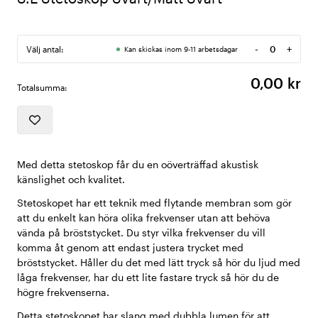
-
+
Välj antal:
Kan skickas inom 9-11 arbetsdagar
Antal
0,00 kr
Totalsumma:
Med detta stetoskop får du en oöverträffad akustisk
känslighet och kvalitet.
Stetoskopet har ett teknik med flytande membran som gör
att du enkelt kan höra olika frekvenser utan att behöva
vända på bröststycket. Du styr vilka frekvenser du vill
komma åt genom att endast justera trycket med
bröststycket. Håller du det med lätt tryck så hör du ljud med
låga frekvenser, har du ett lite fastare tryck så hör du de
högre frekvenserna.
Detta stetoskopet har slang med dubbla lumen för att