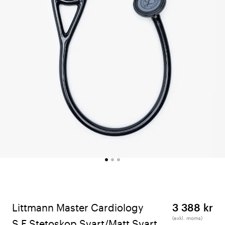
Littmann Master Cardiology
3 388 kr
(exkl. moms)
S.E Stetoskop Svart/Matt Svart