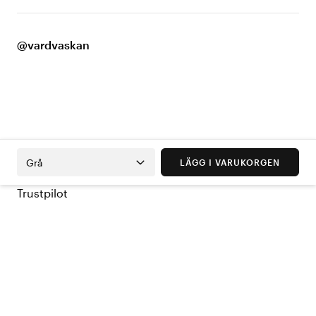
@vardvaskan
Grå
LÄGG I VARUKORGEN
Trustpilot