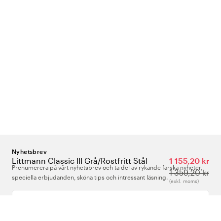
Nyhetsbrev
Littmann Classic III Grå/Rostfritt Stål
1 155,20 kr
Prenumerera på vårt nyhetsbrev och ta del av rykande färska nyheter,
1 359,20 kr
speciella erbjudanden, sköna tips och intressant läsning.
(exkl. moms)
Ange din e-postadress