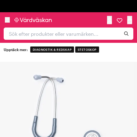
Trustpilot
Upptäck mer:
DIAGNOSTIK & REDSKAP
STETOSKOP