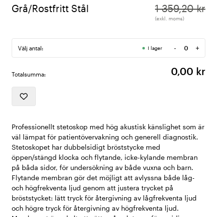
Grå/Rostfritt Stål
1 359,20 kr
(exkl. moms)
-
+
Välj antal:
I lager
Antal
0,00 kr
Totalsumma:
Professionellt stetoskop med hög akustisk känslighet som är
väl lämpat för patientövervakning och generell diagnostik.
Stetoskopet har dubbelsidigt bröststycke med
öppen/stängd klocka och flytande, icke-kylande membran
på båda sidor, för undersökning av både vuxna och barn.
Flytande membran gör det möjligt att avlyssna både låg-
och högfrekventa ljud genom att justera trycket på
bröststycket: lätt tryck för återgivning av lågfrekventa ljud
och högre tryck för återgivning av högfrekventa ljud.