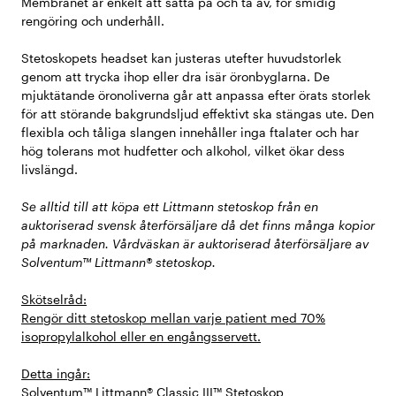
Membranet är enkelt att sätta på och ta av, för smidig
rengöring och underhåll.
Stetoskopets headset kan justeras utefter huvudstorlek
genom att trycka ihop eller dra isär öronbyglarna. De
mjuktätande öronoliverna går att anpassa efter örats storlek
för att störande bakgrundsljud effektivt ska stängas ute. Den
flexibla och tåliga slangen innehåller inga ftalater och har
hög tolerans mot hudfetter och alkohol, vilket ökar dess
livslängd.
Se alltid till att köpa ett Littmann stetoskop från en
auktoriserad svensk återförsäljare då det finns många kopior
på marknaden. Vårdväskan är auktoriserad återförsäljare av
Solventum™ Littmann® stetoskop.
Skötselråd:
Rengör ditt stetoskop mellan varje patient med 70%
isopropylalkohol eller en engångsservett.
Detta ingår:
Solventum™ Littmann® Classic III™ Stetoskop