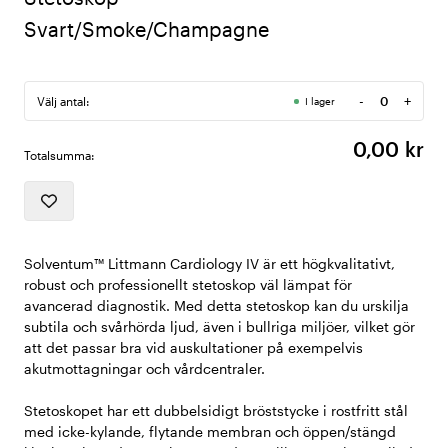
Svart/Smoke/Champagne
-
+
Välj antal:
I lager
Antal
0,00 kr
Totalsumma:
Solventum™ Littmann Cardiology IV är ett högkvalitativt,
robust och professionellt stetoskop väl lämpat för
avancerad diagnostik. Med detta stetoskop kan du urskilja
subtila och svårhörda ljud, även i bullriga miljöer, vilket gör
att det passar bra vid auskultationer på exempelvis
akutmottagningar och vårdcentraler.
Stetoskopet har ett dubbelsidigt bröststycke i rostfritt stål
med icke-kylande, flytande membran och öppen/stängd