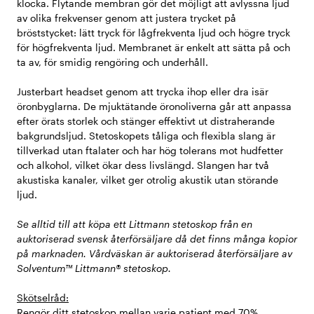
klocka. Flytande membran gör det möjligt att avlyssna ljud
av olika frekvenser genom att justera trycket på
bröststycket: lätt tryck för lågfrekventa ljud och högre tryck
för högfrekventa ljud. Membranet är enkelt att sätta på och
ta av, för smidig rengöring och underhåll.
Justerbart headset genom att trycka ihop eller dra isär
öronbyglarna. De mjuktätande öronoliverna går att anpassa
efter örats storlek och stänger effektivt ut distraherande
bakgrundsljud. Stetoskopets tåliga och flexibla slang är
tillverkad utan ftalater och har hög tolerans mot hudfetter
och alkohol, vilket ökar dess livslängd. Slangen har två
akustiska kanaler, vilket ger otrolig akustik utan störande
ljud.
Se alltid till att köpa ett Littmann stetoskop från en
auktoriserad svensk återförsäljare då det finns många kopior
på marknaden. Vårdväskan är auktoriserad återförsäljare av
Solventum™ Littmann® stetoskop.
Skötselråd:
Rengör ditt stetoskop mellan varje patient med 70%