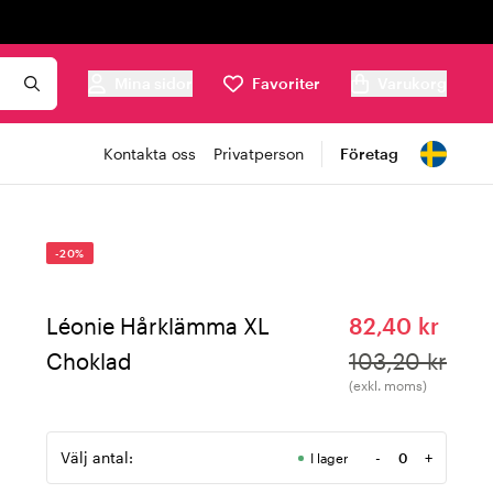
Mina sidor
Favoriter
Varukorg
Kontakta oss
Privatperson
Företag
-20%
Léonie Hårklämma XL
82,40 kr
Choklad
103,20 kr
(exkl. moms)
Välj antal:
-
+
I lager
Antal