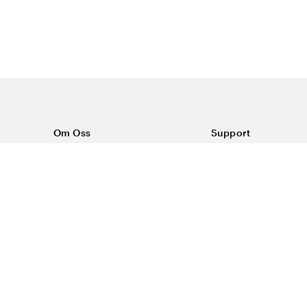
Om Oss
Support
Om Vårdväskan
Kontakta oss
Vår historia
Vanliga frågor
Sponsring
Köpvillkor
Rabattkoder & erbjudanden
Frakt & returer
Reklamation
Dataskyddspolicy
Trygg E-handel