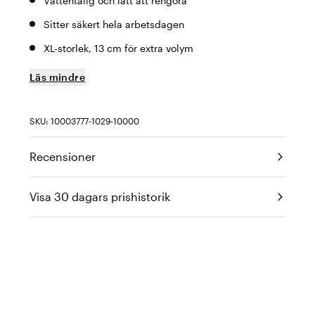
Vattentålig och lätt att rengöra
Sitter säkert hela arbetsdagen
XL-storlek, 13 cm för extra volym
Läs mindre
SKU: 10003777-1029-10000
Recensioner
Visa 30 dagars prishistorik