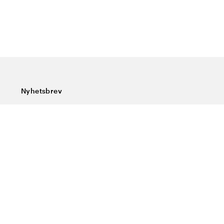
Nyhetsbrev
Prenumerera på vårt nyhetsbrev och ta del av rykande
färska nyheter, speciella erbjudanden, sköna tips och
intressant läsning.
Ange din e-postadress