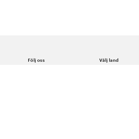
Följ oss
Välj land
Facebook
Sverige
Instagram
Youtube
LinkedIn
TikTok