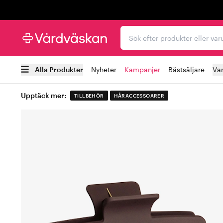
Trustpilot
Sök efter produkter elle
Alla Produkter
Nyheter
Kampanjer
Bästsäljare
Va
Upptäck mer:
TILLBEHÖR
HÅRACCESSOARER