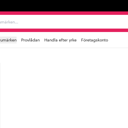
r varumärken...
rumärken
Provlådan
Handla efter yrke
Företagskonto