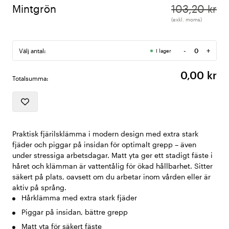
Mintgrön
103,20 kr
(exkl. moms)
-
+
Välj antal:
I lager
Antal
0,00 kr
Totalsumma:
Praktisk fjärilsklämma i modern design med extra stark
fjäder och piggar på insidan för optimalt grepp – även
under stressiga arbetsdagar. Matt yta ger ett stadigt fäste i
håret och klämman är vattentålig för ökad hållbarhet. Sitter
säkert på plats, oavsett om du arbetar inom vården eller är
aktiv på språng.
Hårklämma med extra stark fjäder
Piggar på insidan, bättre grepp
Matt yta för säkert fäste