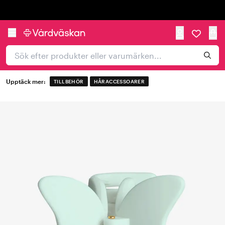
Trustpilot
Upptäck mer:
TILLBEHÖR
HÅRACCESSOARER