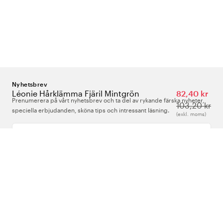
Nyhetsbrev
Léonie Hårklämma Fjäril Mintgrön
82,40 kr
Prenumerera på vårt nyhetsbrev och ta del av rykande färska nyheter,
103,20 kr
speciella erbjudanden, sköna tips och intressant läsning.
(exkl. moms)
Ange din e-postadress
Om Oss
Support
Följ oss