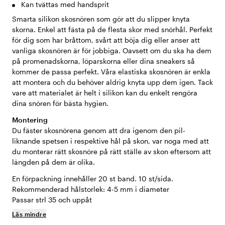
Kan tvättas med handsprit
Smarta silikon skosnören som gör att du slipper knyta
skorna. Enkel att fästa på de flesta skor med snörhål. Perfekt
för dig som har bråttom, svårt att böja dig eller anser att
vanliga skosnören är för jobbiga. Oavsett om du ska ha dem
på promenadskorna, löparskorna eller dina sneakers så
kommer de passa perfekt. Våra elastiska skosnören är enkla
att montera och du behöver aldrig knyta upp dem igen. Tack
vare att materialet är helt i silikon kan du enkelt rengöra
dina snören för bästa hygien.
Montering
Du fäster skosnörena genom att dra igenom den pil-
liknande spetsen i respektive hål på skon, var noga med att
du monterar rätt skosnöre på rätt ställe av skon eftersom att
längden på dem är olika.
En förpackning innehåller 20 st band. 10 st/sida.
Rekommenderad hålstorlek: 4-5 mm i diameter
Passar strl 35 och uppåt
Läs mindre