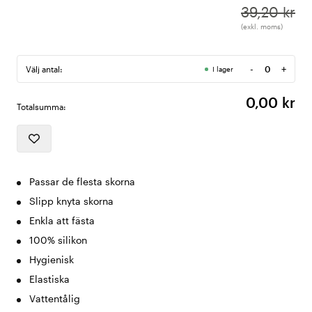
39,20 kr
(exkl. moms)
-
+
Välj antal:
I lager
Antal
0,00 kr
Totalsumma:
Passar de flesta skorna
Slipp knyta skorna
Enkla att fästa
100% silikon
Hygienisk
Elastiska
Vattentålig