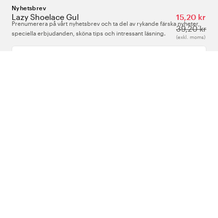
Nyhetsbrev
Lazy Shoelace Gul
15,20 kr
Prenumerera på vårt nyhetsbrev och ta del av rykande färska nyheter,
39,20 kr
speciella erbjudanden, sköna tips och intressant läsning.
(exkl. moms)
Ange din e-postadress
Om Oss
Support
Följ oss
Sverige