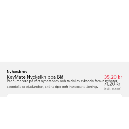
Nyhetsbrev
KeyMate Nyckelknippa Blå
35,20 kr
Prenumerera på vårt nyhetsbrev och ta del av rykande färska nyheter,
71,20 kr
speciella erbjudanden, sköna tips och intressant läsning.
(exkl. moms)
Ange din e-postadress
Om Oss