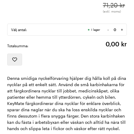
71,20 kr
(exkl. moms)
-
+
Välj antal:
I lager
Antal
0,00 kr
Totalsumma:
Denna smidiga nyckelförvaring hjälper dig hålla koll på dina
nycklar på ett enkelt sätt. Använd de små karbinhakarna för
att färgkordinera nycklar till jobbet, medicinskåpet, olika
patienter eller hemma till ytterdörren, cykeln och bilen.
KeyMate färgkordinerar dina nycklar för enklare överblick,
sparar dina naglar när du ska ha loss enskilda nycklar och
finns dessutom i flera snygga färger. Den stora karbinhaken
kan du fästa i arbetsbyxan eller väskan och alltid ha nära till
hands och slippa leta i fickor och väskor efter rätt nyckel.