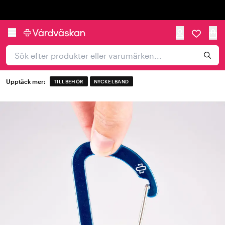
Trustpilot
Upptäck mer:
TILLBEHÖR
NYCKELBAND