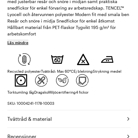
med justerbar resår och snöre i midjan samt praktiska
snedfickor för enkel förvaring av arbetsredskap. TENCEL™
Lyocell och återvunnen polyester Modern fit med smala ben
Resår och snöre i midja Snedfickor för enkel åtkomst
Hållbart material från PET-flaskor Tygvikt 195 g/m² för
arbetskomfort
Läs mindre
Recycled polyester
Tvättråd: Max 60°C
Ej blekning
Strykning medel
Torktumling låg
Dragsko
Miljöcertifiering
4 fickor
SKU: 10004241-1178-10003
Tvättråd & material
Recensioner