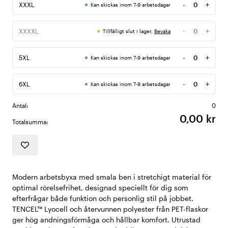
-
+
XXXL
Kan skickas inom 7-9 arbetsdagar
Antal
-
+
XXXXL
Tillfälligt slut i lager,
Bevaka
Antal
-
+
5XL
Kan skickas inom 7-9 arbetsdagar
Antal
-
+
6XL
Kan skickas inom 7-9 arbetsdagar
Antal
Antal:
0
0,00 kr
Totalsumma:
Modern arbetsbyxa med smala ben i stretchigt material för
optimal rörelsefrihet, designad speciellt för dig som
efterfrågar både funktion och personlig stil på jobbet.
TENCEL™ Lyocell och återvunnen polyester från PET-flaskor
ger hög andningsförmåga och hållbar komfort. Utrustad