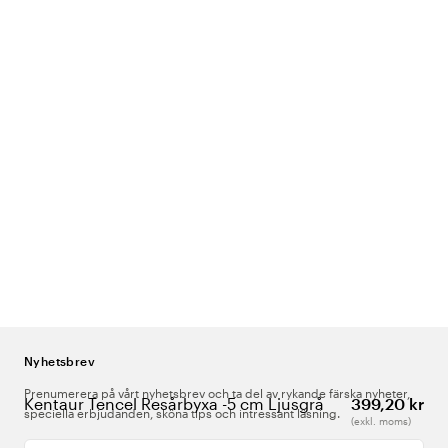
Nyhetsbrev
Prenumerera på vårt nyhetsbrev och ta del av rykande färska nyheter,
Kentaur Tencel Resårbyxa -5 cm Ljusgrå
399,20 kr
speciella erbjudanden, sköna tips och intressant läsning.
(exkl. moms)