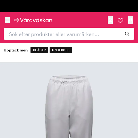
Trustpilot
Upptäck mer:
KLÄDER
UNDERDEL