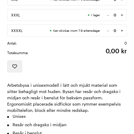
Antal
-
+
XXXL
I lager
Antal
-
+
XXXXL
Kan skickas inom 7-9 arbetsdagar
Antal
Antal:
0
0,00 kr
Totalsumma:
Arbetsbyxa i unisexmodell i lätt och mjukt material som
sitter behagligt mot huden. Byxan har resår och dragsko i
midjan och resår i benslut för bekväm passform.
Ergonomiskt placerade sidfickor som rymmer exempelvis
mobiltelefon, block eller mindre redskap.
Unisex
Resår och dragsko i midjan
Resår i benslut