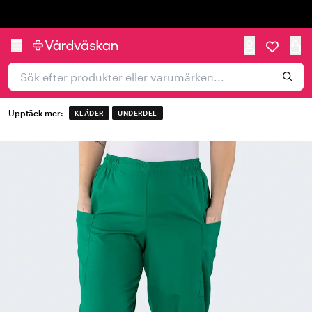
Trustpilot
Upptäck mer:
KLÄDER
UNDERDEL