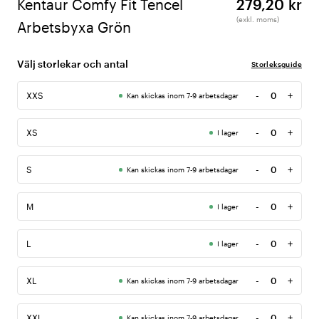
Kentaur Comfy Fit Tencel
279,20 kr
(exkl. moms)
Arbetsbyxa Grön
Välj storlekar och antal
Storleksguide
-
+
XXS
Kan skickas inom 7-9 arbetsdagar
Antal
-
+
XS
I lager
Antal
-
+
S
Kan skickas inom 7-9 arbetsdagar
Antal
-
+
M
I lager
Antal
-
+
L
I lager
Antal
-
+
XL
Kan skickas inom 7-9 arbetsdagar
Antal
-
+
XXL
Kan skickas inom 7-9 arbetsdagar