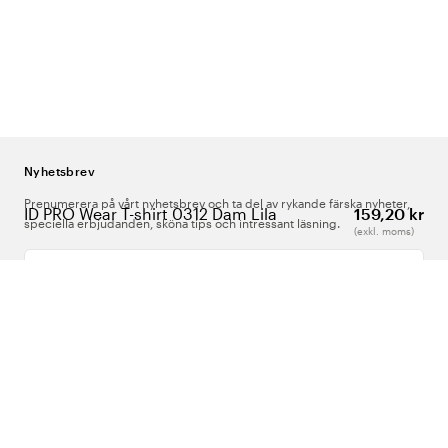
Nyhetsbrev
Prenumerera på vårt nyhetsbrev och ta del av rykande färska nyheter,
ID PRO Wear T-shirt 0312 Dam Lila
159,20 kr
speciella erbjudanden, sköna tips och intressant läsning.
(exkl. moms)
Ange din e-postadress
Om Oss
Support
Följ oss