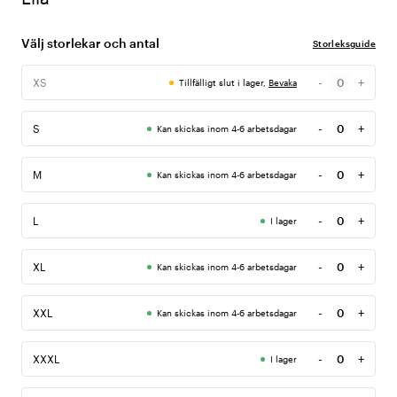
Välj storlekar och antal
Storleksguide
-
+
XS
Tillfälligt slut i lager,
Bevaka
Antal
-
+
S
Kan skickas inom 4-6 arbetsdagar
Antal
-
+
M
Kan skickas inom 4-6 arbetsdagar
Antal
-
+
L
I lager
Antal
-
+
XL
Kan skickas inom 4-6 arbetsdagar
Antal
-
+
XXL
Kan skickas inom 4-6 arbetsdagar
Antal
-
+
XXXL
I lager
Antal