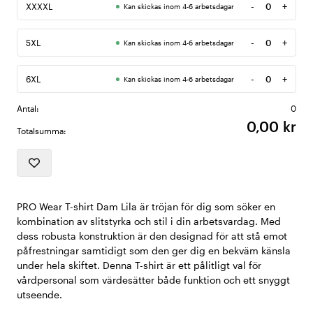
-
+
XXXXL
Kan skickas inom 4-6 arbetsdagar
Antal
-
+
5XL
Kan skickas inom 4-6 arbetsdagar
Antal
-
+
6XL
Kan skickas inom 4-6 arbetsdagar
Antal
Antal:
0
0,00 kr
Totalsumma:
PRO Wear T-shirt Dam Lila är tröjan för dig som söker en
kombination av slitstyrka och stil i din arbetsvardag. Med
dess robusta konstruktion är den designad för att stå emot
påfrestningar samtidigt som den ger dig en bekväm känsla
under hela skiftet. Denna T-shirt är ett pålitligt val för
vårdpersonal som värdesätter både funktion och ett snyggt
utseende.