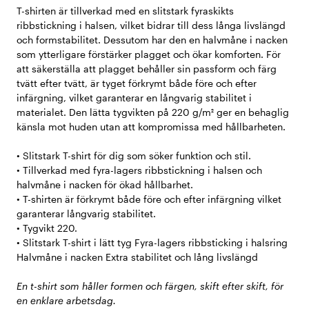
T-shirten är tillverkad med en slitstark fyraskikts
ribbstickning i halsen, vilket bidrar till dess långa livslängd
och formstabilitet. Dessutom har den en halvmåne i nacken
som ytterligare förstärker plagget och ökar komforten. För
att säkerställa att plagget behåller sin passform och färg
tvätt efter tvätt, är tyget förkrymt både före och efter
infärgning, vilket garanterar en långvarig stabilitet i
materialet. Den lätta tygvikten på 220 g/m² ger en behaglig
känsla mot huden utan att kompromissa med hållbarheten.
• Slitstark T-shirt för dig som söker funktion och stil.
• Tillverkad med fyra-lagers ribbstickning i halsen och
halvmåne i nacken för ökad hållbarhet.
• T-shirten är förkrymt både före och efter infärgning vilket
garanterar långvarig stabilitet.
• Tygvikt 220.
• Slitstark T-shirt i lätt tyg Fyra-lagers ribbsticking i halsring
Halvmåne i nacken Extra stabilitet och lång livslängd
En t-shirt som håller formen och färgen, skift efter skift, för
en enklare arbetsdag.