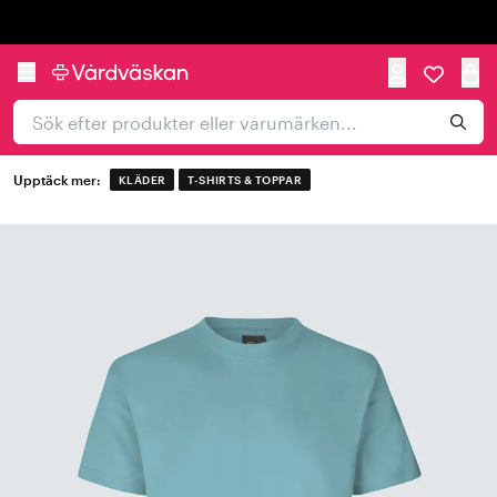
Trustpilot
Upptäck mer:
KLÄDER
T-SHIRTS & TOPPAR