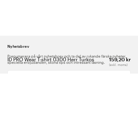
Nyhetsbrev
Prenumerera på vårt nyhetsbrev och ta del av rykande färska nyheter,
ID PRO Wear T-shirt 0300 Herr Turkos
159,20 kr
speciella erbjudanden, sköna tips och intressant läsning.
(exkl. moms)
Ange din e-postadress
Om Oss
Support
Följ oss