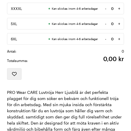
-
+
XXXXL
Kan skickas inom 4-6 arbetsdagar
Antal
-
+
5XL
Kan skickas inom 4-6 arbetsdagar
Antal
-
+
6XL
Kan skickas inom 4-6 arbetsdagar
Antal
Antal:
0
0,00 kr
Totalsumma:
PRO Wear CARE Luvtröja Herr Ljusblå är det perfekta
plagget för dig som söker en bekväm och funktionell tröja
för din arbetsdag. Med sin mjuka insida och förstärkta
konstruktion får du en luvtröja som håller dig varm och
skyddad, samtidigt som den ger dig full rörelsefrihet under
hela skiftet. Den är designad för att möta kraven i en aktiv
vårdmiljö och bibehålla form och färg även efter många