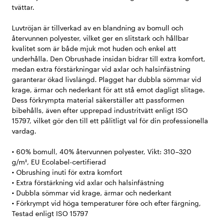
tvättar.
Luvtröjan är tillverkad av en blandning av bomull och
återvunnen polyester, vilket ger en slitstark och hållbar
kvalitet som är både mjuk mot huden och enkel att
underhålla. Den Obrushade insidan bidrar till extra komfort,
medan extra förstärkningar vid axlar och halsinfästning
garanterar ökad livslängd. Plagget har dubbla sömmar vid
krage, ärmar och nederkant för att stå emot dagligt slitage.
Dess förkrympta material säkerställer att passformen
bibehålls, även efter upprepad industritvätt enligt ISO
15797, vilket gör den till ett pålitligt val för din professionella
vardag.
• 60% bomull, 40% återvunnen polyester, Vikt: 310–320
g/m², EU Ecolabel-certifierad
• Obrushing inuti för extra komfort
• Extra förstärkning vid axlar och halsinfästning
• Dubbla sömmar vid krage, ärmar och nederkant
• Förkrympt vid höga temperaturer före och efter färgning,
Testad enligt ISO 15797