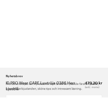
Nyhetsbrev
ID PRO Wear CARE Luvtröja 0386 Herr
479,20 kr
Prenumerera på vårt nyhetsbrev och ta del av rykande färska nyheter,
(exkl. moms)
Ljusblå
speciella erbjudanden, sköna tips och intressant läsning.
Ange din e-postadress