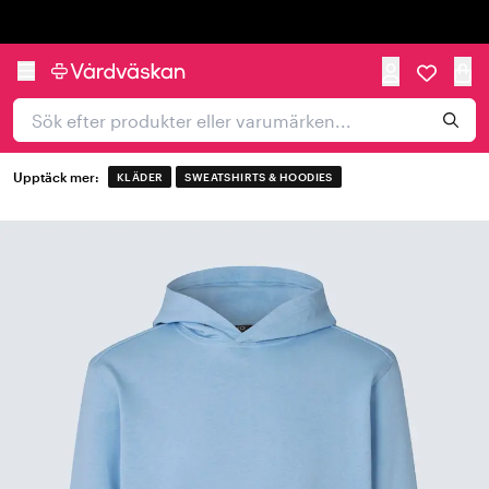
Trustpilot
Upptäck mer:
KLÄDER
SWEATSHIRTS & HOODIES