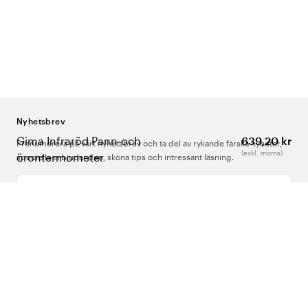
Nyhetsbrev
Gima Infraröd Pann-och
639,20 kr
Prenumerera på vårt nyhetsbrev och ta del av rykande färska nyheter,
(exkl. moms)
örontermometer
speciella erbjudanden, sköna tips och intressant läsning.
Ange din e-postadress
Om Oss
Support
Följ oss