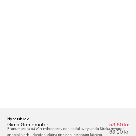
Nyhetsbrev
Gima Goniometer
53,60 kr
Prenumerera på vårt nyhetsbrev och ta del av rykande färska nyheter,
63,20 kr
speciella erbjudanden, sköna tips och intressant läsning.