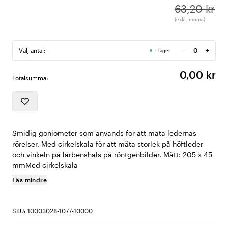
63,20 kr
(exkl. moms)
-
+
Välj antal:
I lager
Antal
0,00 kr
Totalsumma:
Smidig goniometer som används för att mäta ledernas
rörelser. Med cirkelskala för att mäta storlek på höftleder
och vinkeln på lårbenshals på röntgenbilder. Mått: 205 x 45
mmMed cirkelskala
Läs mindre
SKU: 10003028-1077-10000