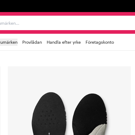
r varumärken...
rumärken
Provlådan
Handla efter yrke
Företagskonto