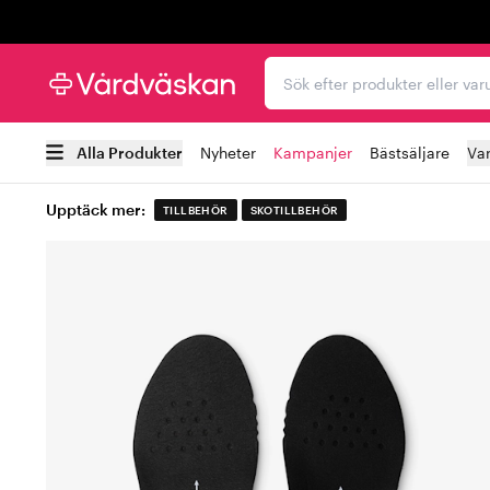
Trustpilot
Sök efter produkter elle
Alla Produkter
Nyheter
Kampanjer
Bästsäljare
Va
Upptäck mer:
TILLBEHÖR
SKOTILLBEHÖR