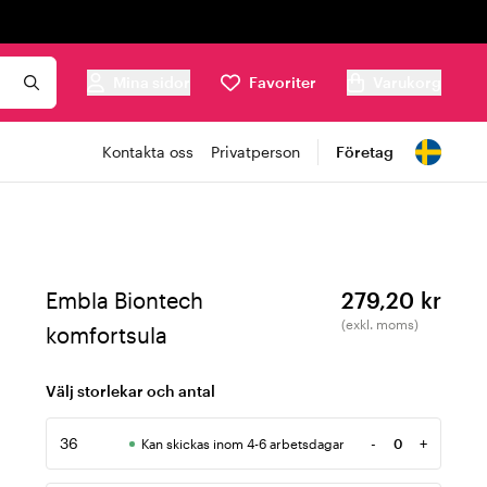
Mina sidor
Favoriter
Varukorg
Kontakta oss
Privatperson
Företag
Embla Biontech
279,20 kr
(exkl. moms)
komfortsula
Välj storlekar och antal
36
-
+
Kan skickas inom 4-6 arbetsdagar
Antal