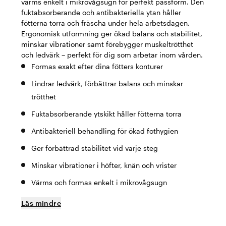
värms enkelt i mikrovågsugn för perfekt passform. Den
fuktabsorberande och antibakteriella ytan håller
fötterna torra och fräscha under hela arbetsdagen.
Ergonomisk utformning ger ökad balans och stabilitet,
minskar vibrationer samt förebygger muskeltrötthet
och ledvärk – perfekt för dig som arbetar inom vården.
Formas exakt efter dina fötters konturer
Lindrar ledvärk, förbättrar balans och minskar
trötthet
Fuktabsorberande ytskikt håller fötterna torra
Antibakteriell behandling för ökad fothygien
Ger förbättrad stabilitet vid varje steg
Minskar vibrationer i höfter, knän och vrister
Värms och formas enkelt i mikrovågsugn
Läs mindre