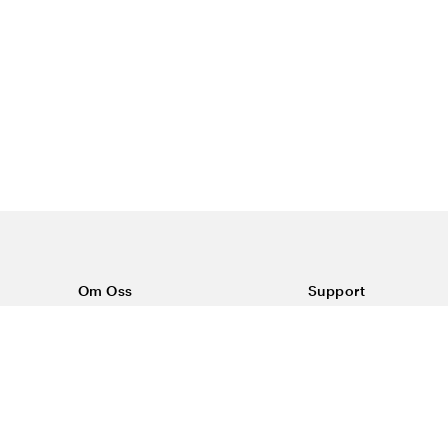
Om Oss
Support
Om Vårdväskan
Kontakta oss
Vår historia
Vanliga frågor
Sponsring
Köpvillkor
Rabattkoder & erbjudanden
Frakt & returer