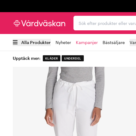
Trustpilot
Sök efter produkter elle
Alla Produkter
Nyheter
Kampanjer
Bästsäljare
Va
Upptäck mer:
KLÄDER
UNDERDEL