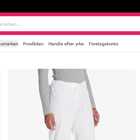
r varumärken...
rumärken
Provlådan
Handla efter yrke
Företagskonto