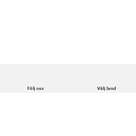
Följ oss
Välj land
Facebook
Sverige
Instagram
Youtube
LinkedIn