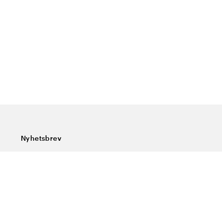
Nyhetsbrev
Prenumerera på vårt nyhetsbrev och ta del av rykande
färska nyheter, speciella erbjudanden, sköna tips och
intressant läsning.
Ange din e-postadress