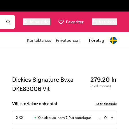
Mina sidor
Favoriter
Varukorg
Kontakta oss
Privatperson
Företag
Dickies Signature Byxa
279,20 kr
(exkl. moms)
DKE83006 Vit
Välj storlekar och antal
Storleksguide
XXS
-
+
Kan skickas inom 7-9 arbetsdagar
Antal