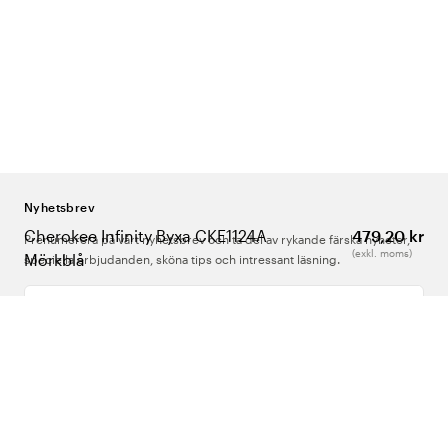
Nyhetsbrev
Cherokee Infinity Byxa CKE1124A
479,20 kr
Prenumerera på vårt nyhetsbrev och ta del av rykande färska nyheter,
(exkl. moms)
Mörkblå
speciella erbjudanden, sköna tips och intressant läsning.
Ange din e-postadress
Om Oss
Support