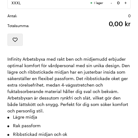
-
+
XXXL
I lager
Antal
Antal:
0
0,00 kr
Totalsumma:
Infinity Arbetsbyxa med rakt ben och midjemudd erbjuder
optimal komfort för vårdpersonal med sin unika design. Den
lägre och ribbstickade midjan har en justerbar insida som
säkerställer en flexibel passform. Det ribbstickade oket ger
extra rörelsefrihet, medan 4-vägsstretchen och
fuktabsorberande material håller dig sval och bekväm.
Arbetsbyxan är dessutom rynkfri och slät, vilket gör den
både lättskött och snygg. Perfekt för dig som söker komfort
och personlig stil.
Lägre midja
Rak passform
Ribbstickad midjan och ok