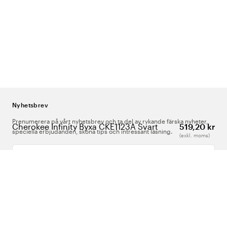
Nyhetsbrev
Prenumerera på vårt nyhetsbrev och ta del av rykande färska nyheter,
Cherokee Infinity Byxa CKE1123A Svart
519,20 kr
speciella erbjudanden, sköna tips och intressant läsning.
(exkl. moms)
Ange din e-postadress
Om Oss
Support