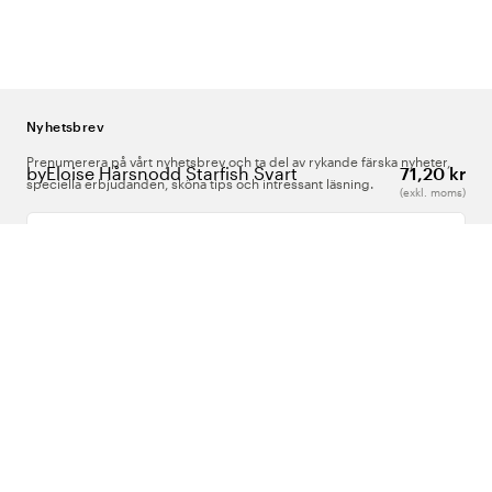
Nyhetsbrev
Prenumerera på vårt nyhetsbrev och ta del av rykande färska nyheter,
byEloise Hårsnodd Starfish Svart
71,20 kr
speciella erbjudanden, sköna tips och intressant läsning.
(exkl. moms)
Ange din e-postadress
Om Oss
Support
Följ oss
Sverige