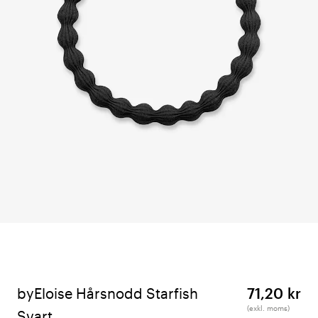
byEloise Hårsnodd Starfish
71,20 kr
(exkl. moms)
Svart