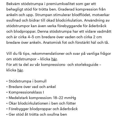
Bekväm stödstrumpa i premiumkvalitet som ger ett
behagligt stöd för trötta ben. Graderad kompression från
ankeln och upp. Strumpan stimulerar blodflödet, motverkar
svullnad och bidrar till ökad blodcirkulation. Användning av
stödstrumpor kan även verka förebyggande för åderbråck
och blodproppar. Denna stödstrumpa har ett vidare vadmått
och är cirka 4–5 cm bredare över vaden och cirka 2 cm
bredare över ankeln. Anatomisk fot och förstärkt häl och tå.
Vill du få tips, rekommendationer och svar på vanliga frågor
om stödstrumpor – klicka
här
.
För att ta del av vår kompressions- och storleksguide –
klicka
här
.
• Stödstrumpa i bomull
• Bredare över vad och ankel
• Kompressionsklass I
• Medelstark kompression: 18–22 mmHg
• Ökar blodcirkulationen i ben och fötter
• Förebygger blodproppar och åderbråck
• Ger stöd åt trötta och svullna ben