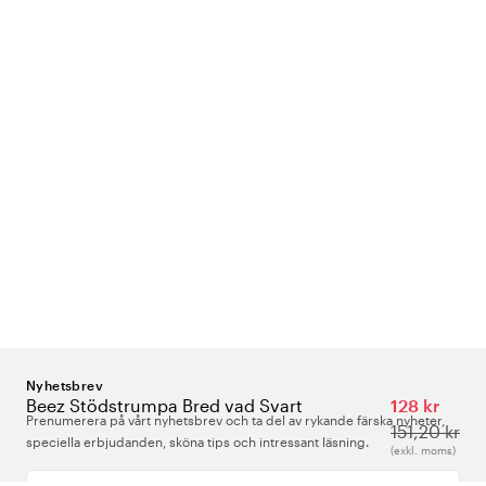
Nyhetsbrev
Beez Stödstrumpa Bred vad Svart
128 kr
Prenumerera på vårt nyhetsbrev och ta del av rykande färska nyheter,
151,20 kr
speciella erbjudanden, sköna tips och intressant läsning.
(exkl. moms)
Ange din e-postadress