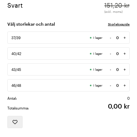
Svart
151,20 kr
(exkl. moms)
Välj storlekar och antal
Storleksguide
-
+
37/39
I lager
Antal
-
+
40/42
I lager
Antal
-
+
43/45
I lager
Antal
-
+
46/48
I lager
Antal
Antal:
0
0,00 kr
Totalsumma: