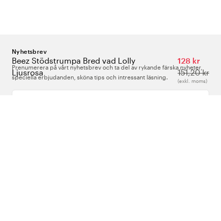
Nyhetsbrev
Beez Stödstrumpa Bred vad Lolly
128 kr
Prenumerera på vårt nyhetsbrev och ta del av rykande färska nyheter,
Ljusrosa
151,20 kr
speciella erbjudanden, sköna tips och intressant läsning.
(exkl. moms)
Ange din e-postadress
Om Oss
Support
Följ oss
Sverige