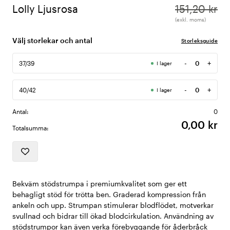
Lolly Ljusrosa
151,20 kr
(exkl. moms)
Välj storlekar och antal
Storleksguide
-
+
37/39
I lager
Antal
-
+
40/42
I lager
Antal
Antal:
0
0,00 kr
Totalsumma:
Bekväm stödstrumpa i premiumkvalitet som ger ett
behagligt stöd för trötta ben. Graderad kompression från
ankeln och upp. Strumpan stimulerar blodflödet, motverkar
svullnad och bidrar till ökad blodcirkulation. Användning av
stödstrumpor kan även verka förebyggande för åderbråck