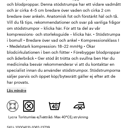
och blodproppar. Denna stödstrumpa har ett vidare vadmått
och är cirka 4–5 cm bredare över vaden och cirka 2 cm
bredare över ankeln. Anatomisk fot och förstärkt häl och tå.
Vill du få tips, rekommendationer och svar på vanliga frågor
om stödstrumpor – klicka här. För att ta del av vår
kompressions- och storleksguide – klicka här. • Stödstrumpa
i bomull • Bredare över vad och ankel • Kompressionsklass I
• Medelstark kompression: 18–22 mmHg • Ökar
blodcirkulationen i ben och fötter • Förebygger blodproppar
och åderbråck • Ger stöd åt trötta och svullna ben Har du
medicinska besvär rekommenderar vi att du kontaktar en
specialist innan du använder stödstrumpor. Stödstrumporna
säljer parvis och öppet köp/bytesrätt gäller ej efter att de
har provats.
Läs mindre
Lycra
Torktumlas ej
Tvättråd: Max 40°C
Ej strykning
SKU: 10004131-1062-13739