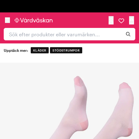
Trustpilot
Upptäck mer:
KLÄDER
STÖDSTRUMPOR