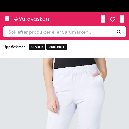
Trustpilot
Upptäck mer:
KLÄDER
UNDERDEL