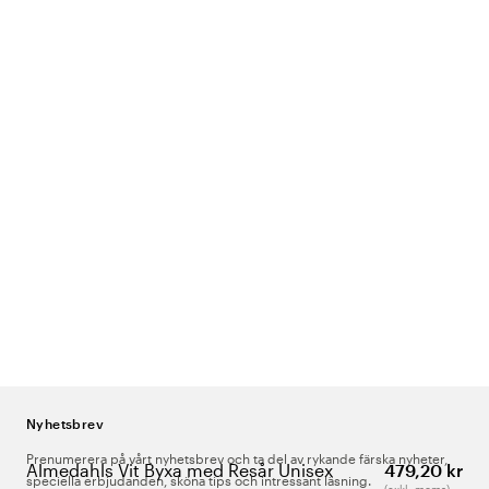
Nyhetsbrev
Prenumerera på vårt nyhetsbrev och ta del av rykande färska nyheter,
Almedahls Vit Byxa med Resår Unisex
479,20 kr
speciella erbjudanden, sköna tips och intressant läsning.