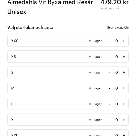
Almedahls Vit Byxa med Resår
479,20 kr
(exkl. moms)
Unisex
Välj storlekar och antal
Storleksguide
-
+
XXS
I lager
Antal
-
+
XS
I lager
Antal
-
+
S
I lager
Antal
-
+
M
I lager
Antal
-
+
L
I lager
Antal
-
+
XL
I lager
Antal
-
+
XXL
I lager