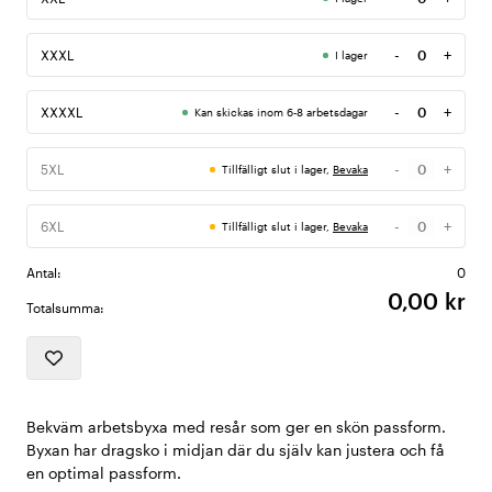
Antal
-
+
XXXL
I lager
Antal
-
+
XXXXL
Kan skickas inom 6-8 arbetsdagar
Antal
-
+
5XL
Tillfälligt slut i lager,
Bevaka
Antal
-
+
6XL
Tillfälligt slut i lager,
Bevaka
Antal
Antal:
0
0,00 kr
Totalsumma:
Bekväm arbetsbyxa med resår som ger en skön passform.
Byxan har dragsko i midjan där du själv kan justera och få
en optimal passform.