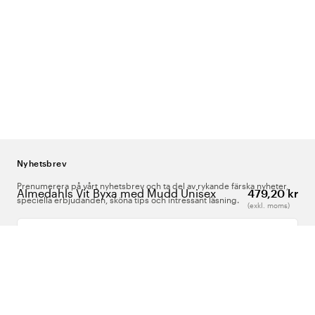
Nyhetsbrev
Prenumerera på vårt nyhetsbrev och ta del av rykande färska nyheter,
Almedahls Vit Byxa med Mudd Unisex
479,20 kr
speciella erbjudanden, sköna tips och intressant läsning.
(exkl. moms)
Ange din e-postadress
Om Oss