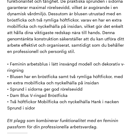
funktionalitet och tålighet. De praktiska sprunden i sidorna
garanterar maximal rörelsevidd, vilket är avgörande i en
dynamisk vårdmiljö. Dessutom är blusen utrustad med en
bröstficka och två rymliga höftfickor, varav en har en extra
mobilficka och nyckelhälla på insidan, vilket gör det enkelt
att hålla dina viktigaste redskap nära till hands. Denna
genomtänkta konstruktion säkerställer att du kan utföra ditt
arbete effektivt och organiserat, samtidigt som du behåller
en professionell och personlig stil.
• Feminin arbetsblus i lätt insvängd modell och dekorativ v-
ringning
• Blusen har en bröstficka samt två rymliga höftfickor, med
en extra mobilficka och nyckelhälla på insidan
• Sprund i sidorna ger god rörelsevidd
• Dam Blus V-ringad Bröstficka
• Två höftfickor Mobilficka och nyckelhälla Hank i nacken
Sprund i sidor
Ett plagg som kombinerar funktionalitet med en feminin
passform för din professionella arbetsvardag.