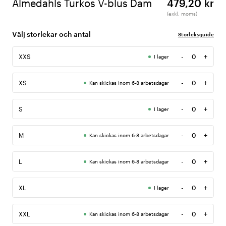
Almedahls Turkos V-blus Dam
479,20 kr
(exkl. moms)
Välj storlekar och antal
Storleksguide
-
+
XXS
I lager
Antal
-
+
XS
Kan skickas inom 6-8 arbetsdagar
Antal
-
+
S
I lager
Antal
-
+
M
Kan skickas inom 6-8 arbetsdagar
Antal
-
+
L
Kan skickas inom 6-8 arbetsdagar
Antal
-
+
XL
I lager
Antal
-
+
XXL
Kan skickas inom 6-8 arbetsdagar
Antal