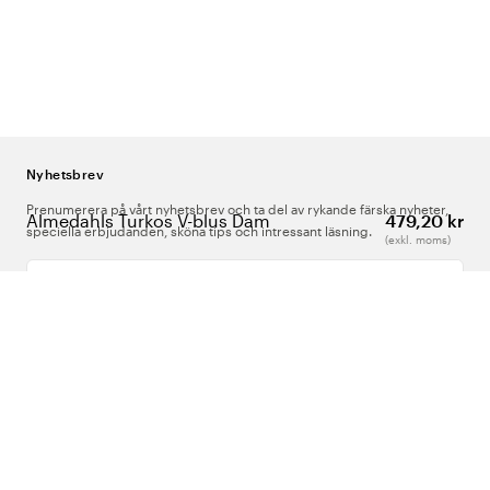
Nyhetsbrev
Prenumerera på vårt nyhetsbrev och ta del av rykande färska nyheter,
Almedahls Turkos V-blus Dam
479,20 kr
speciella erbjudanden, sköna tips och intressant läsning.
(exkl. moms)
Ange din e-postadress
Om Oss
Support
Följ oss