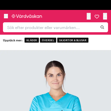
Trustpilot
Upptäck mer:
KLÄDER
ÖVERDEL
SKJORTOR & BLUSAR