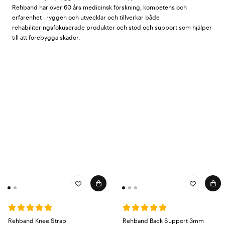
Rehband har över 60 års medicinsk forskning, kompetens och
erfarenhet i ryggen och utvecklar och tillverkar både
rehabiliteringsfokuserade produkter och stöd och support som hjälper
till att förebygga skador.
Rehband knäskydd, armbågsskydd och
annat stöd och support
I vårt sortiment från Rehband hittar du bland annat knäskydd,
handledsskydd och armbågskydd som ger stöd och support både på
arbetet och fritiden. Genom innovativ forskning, samarbeten med
elitidrottare, egna textilingenjörer och europeiska fabriker utvecklar
Rehband produkter för att skapa bättre förutsättningar för en aktiv
livsstil och fysisk aktivitet. För bekvämt stöd och support både på jobb
och ledig tid - köp Rehband knäskydd, armågsskydd och andra
innovativa produkter!
Rehband Knee Strap
Rehband Back Support 3mm