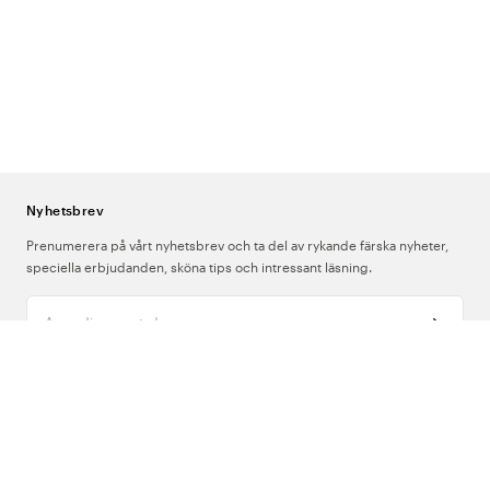
Nyhetsbrev
Prenumerera på vårt nyhetsbrev och ta del av rykande färska nyheter,
speciella erbjudanden, sköna tips och intressant läsning.
Ange din e-postadress
Om Oss
Support