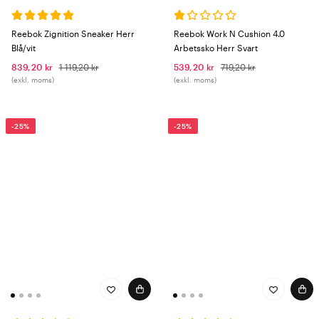
Reebok Zignition Sneaker Herr
Reebok Work N Cushion 4.0
Blå/vit
Arbetssko Herr Svart
839,20 kr
1 119,20 kr
539,20 kr
719,20 kr
(exkl. moms)
(exkl. moms)
-25%
-25%