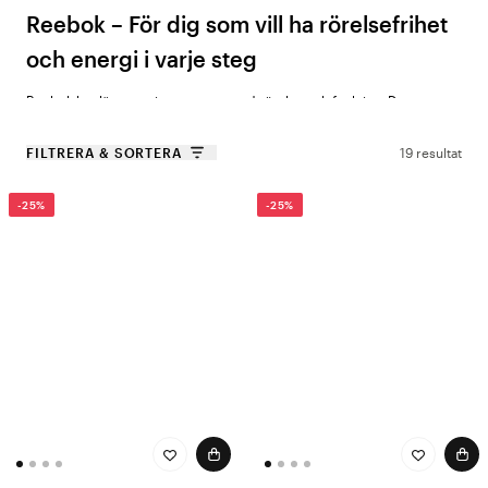
Reebok – För dig som vill ha rörelsefrihet
och energi i varje steg
Reebok har länge varit synonymt med rörelse och funktion. Deras
arbetsskor är utvecklade för att ge dig den där sportiga känslan av
lätthet – men med den stabilitet som vårdens arbete kräver. Med
FILTRERA & SORTERA
19 resultat
ergonomisk passform, ventilerande material och slitstark konstruktion
får du skor som tål långa pass och intensiva arbetsdagar, utan att
-25%
-25%
kompromissa med komfort eller stil.
Och för dig som vill ha en helhetslösning för en aktiv vardag, erbjuder
Reebok även praktiska och sportiga väskor – perfekta för att bära med
dig allt du behöver under och efter arbetsdagen.
Varför välja Reebok?
Lätt och stötdämpande konstruktion
– Ger mjukt steg och minskar
belastningen under långa arbetspass.
Ventilerande material
– Håller fötterna svala och bekväma hela