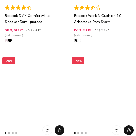
Reebok DMX Comfort+Lite
Reebok Work N Cushion 4.0
Sneaker Dam Ljusrosa
Arbetssko Dam Svart
568,80 kr
759,20 kr
539,20 kr
719,20 kr
(exkl. moms)
(exkl. moms)
-25%
-25%