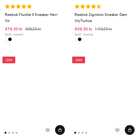
Reebok Fluxlite II Sneaker Herr
Reebok Zignition Sneaker Dam
Vit
Vit/Turkos
479,20 kr
639,20 kr
839,20 kr
1 119,20 kr
(exkl. moms)
(exkl. moms)
-25%
-25%