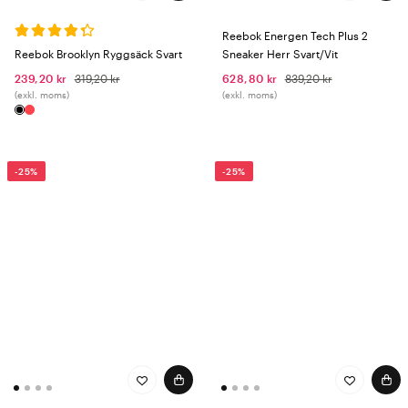
Reebok Energen Tech Plus 2
Reebok Brooklyn Ryggsäck Svart
Sneaker Herr Svart/Vit
239,20 kr
319,20 kr
628,80 kr
839,20 kr
(exkl. moms)
(exkl. moms)
-25%
-25%