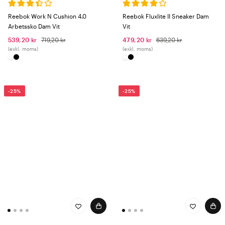
Reebok Work N Cushion 4.0
Reebok Fluxlite II Sneaker Dam
Arbetssko Dam Vit
Vit
539,20 kr
719,20 kr
479,20 kr
639,20 kr
(exkl. moms)
(exkl. moms)
-25%
-25%