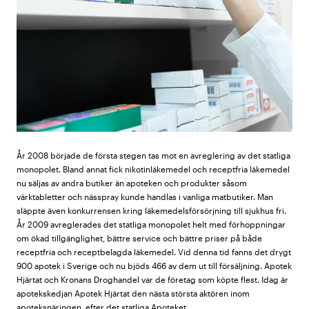
År 2008 började de första stegen tas mot en avreglering av det statliga
monopolet. Bland annat fick nikotinläkemedel och receptfria läkemedel
nu säljas av andra butiker än apoteken och produkter såsom
värktabletter och nässpray kunde handlas i vanliga matbutiker. Man
släppte även konkurrensen kring läkemedelsförsörjning till sjukhus fri.
År 2009 avreglerades det statliga monopolet helt med förhoppningar
om ökad tillgänglighet, bättre service och bättre priser på både
receptfria och receptbelagda läkemedel. Vid denna tid fanns det drygt
900 apotek i Sverige och nu bjöds 466 av dem ut till försäljning. Apotek
Hjärtat och Kronans Droghandel var de företag som köpte flest. Idag är
apotekskedjan Apotek Hjärtat den nästa största aktören inom
apoteksnäringen, efter det statliga Apoteket.