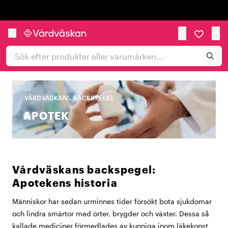
Trustpilot
VÅRDVÄSKANS BACKSPEGEL
APOTEK
Vårdväskans backspegel:
Apotekens historia
Människor har sedan urminnes tider försökt bota sjukdomar
och lindra smärtor med örter, brygder och växter. Dessa så
kallade mediciner förmedlades av kunniga inom läkekonst