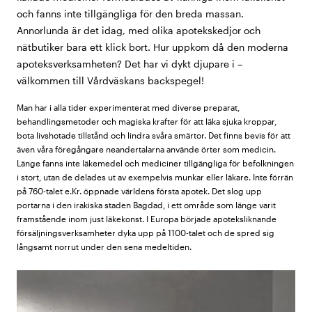
och fanns inte tillgängliga för den breda massan.
Annorlunda är det idag, med olika apotekskedjor och
nätbutiker bara ett klick bort. Hur uppkom då den moderna
apoteksverksamheten? Det har vi dykt djupare i –
välkommen till Vårdväskans backspegel!
Man har i alla tider experimenterat med diverse preparat,
behandlingsmetoder och magiska krafter för att läka sjuka kroppar,
bota livshotade tillstånd och lindra svåra smärtor. Det finns bevis för att
även våra föregångare neandertalarna använde örter som medicin.
Länge fanns inte läkemedel och mediciner tillgängliga för befolkningen
i stort, utan de delades ut av exempelvis munkar eller läkare. Inte förrän
på 760-talet e.Kr. öppnade världens första apotek. Det slog upp
portarna i den irakiska staden Bagdad, i ett område som länge varit
framstående inom just läkekonst. I Europa började apoteksliknande
försäljningsverksamheter dyka upp på 1100-talet och de spred sig
långsamt norrut under den sena medeltiden.