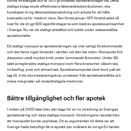
borde förstatligas och år 1970 grundades Apotekarbolaget AB. Detta
statliga bolag skulle effektivisera läkemedelsdistributionen, öka
kunskapen kring läkemedelsanvändning och arbeta för att hålla
kostnaderna för medicin nere. Den första januari 1971 förändrades så
livet för de drygt 600 egenföretagarna som bedrev apoteksverksamhet
i Sverige. Nu var de statligt anställda och lydde under statsanställda
apotekschefer.
Ett statligt monopol av apoteksnäringen var inte vanligt förekommande
och det fanns inget liknande i världen vid den här tiden. Monopolet fick
dessutom utstå mycket kritik under kommande årtionden. Under 90-
talet avreglerades statliga monopol inom flera branscher, såsom taxi,
inrikesflyg, post och elmarknad. Apoteksmonopolet stod dock pall ett
tag till, trots stora besparingskrav, protester från apoteksanställda och
snäva marginaler på receptbelagda mediciner.
Bättre tillgänglighet och fler apotek
I mitten på 2000-talet blev det dags för en ny utredning av Sveriges
apoteksnäring och dess statliga monopol. Utredningens resultat blev
att monopolet borde upphävas. Ett av argumenten till detta var att
Sverige hade betydligt färre apotek per invånare än övriga EU-länder.