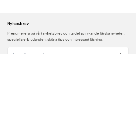
Nyhetsbrev
Prenumerera på vårt nyhetsbrev och ta del av rykande färska nyheter,
speciella erbjudanden, sköna tips och intressant läsning.
Ange din e-postadress
Om Oss
Support
Följ oss
Sverige