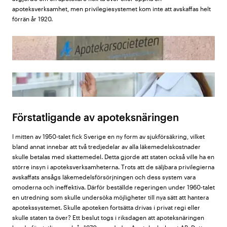
apoteksverksamhet, men privilegiesystemet kom inte att avskaffas helt
förrän år 1920.
Förstatligande av apoteksnäringen
I mitten av 1950-talet fick Sverige en ny form av sjukförsäkring, vilket
bland annat innebar att två tredjedelar av alla läkemedelskostnader
skulle betalas med skattemedel. Detta gjorde att staten också ville ha en
större insyn i apoteksverksamheterna. Trots att de säljbara privilegierna
avskaffats ansågs läkemedelsförsörjningen och dess system vara
omoderna och ineffektiva. Därför beställde regeringen under 1960-talet
en utredning som skulle undersöka möjligheter till nya sätt att hantera
apotekssystemet. Skulle apoteken fortsätta drivas i privat regi eller
skulle staten ta över? Ett beslut togs i riksdagen att apoteksnäringen