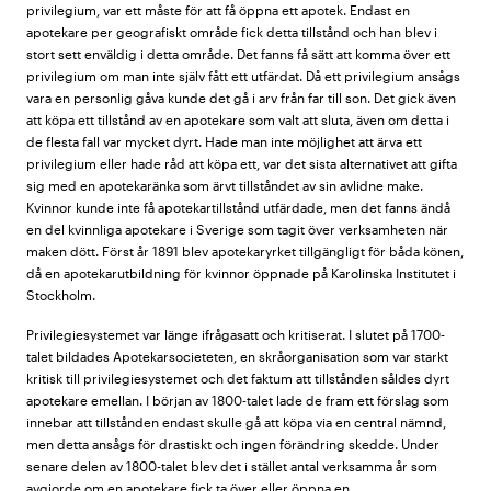
privilegium, var ett måste för att få öppna ett apotek. Endast en
apotekare per geografiskt område fick detta tillstånd och han blev i
stort sett enväldig i detta område. Det fanns få sätt att komma över ett
privilegium om man inte själv fått ett utfärdat. Då ett privilegium ansågs
vara en personlig gåva kunde det gå i arv från far till son. Det gick även
att köpa ett tillstånd av en apotekare som valt att sluta, även om detta i
de flesta fall var mycket dyrt. Hade man inte möjlighet att ärva ett
privilegium eller hade råd att köpa ett, var det sista alternativet att gifta
sig med en apotekaränka som ärvt tillståndet av sin avlidne make.
Kvinnor kunde inte få apotekartillstånd utfärdade, men det fanns ändå
en del kvinnliga apotekare i Sverige som tagit över verksamheten när
maken dött. Först år 1891 blev apotekaryrket tillgängligt för båda könen,
då en apotekarutbildning för kvinnor öppnade på Karolinska Institutet i
Stockholm.
Privilegiesystemet var länge ifrågasatt och kritiserat. I slutet på 1700-
talet bildades Apotekarsocieteten, en skråorganisation som var starkt
kritisk till privilegiesystemet och det faktum att tillstånden såldes dyrt
apotekare emellan. I början av 1800-talet lade de fram ett förslag som
innebar att tillstånden endast skulle gå att köpa via en central nämnd,
men detta ansågs för drastiskt och ingen förändring skedde. Under
senare delen av 1800-talet blev det i stället antal verksamma år som
avgjorde om en apotekare fick ta över eller öppna en