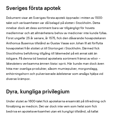
Sveriges första apotek
Dokument visar att Sveriges första apotek öppnade i mitten av 1500-
talet och verksamheten var då belagd på slottet i Stockholm. Detta
innebar dock att dess sortiment bara var tillgängligt för hovets
medlemmar och att allmänhetens behov av mediciner inte kunde fyllas.
Först ungefär 25 år senare, år 1575, fick den dåvarande hovapotekaren
Anthonius Busenius tillstånd av Gustav Vasas son Johan III att förflytta
hovapoteket från slottet ut till Stortorget i Stockholm. Därmed fick
Stockholms befolkning tillgång till läkemedel på ett annat sätt än
tidigare. På denna tid bestod apotekets sortiment främst av elixir –
läkeväxters verksamma ämnen lösta i sprit. Här kunde man dock även
hitta mer ovanliga produkter, såsom mumiepulver, morgondagg,
enhörningshorn och pulveriserade ädelstenar som ansågs hjälpa vid
diverse krämpor.
Dyra, kungliga privilegium
Under slutet av 1600-talet fick apotekarna ensamrätt på tillredning och
försäljning av medicin. Det var dock inte vem som helst som fick
bedriva en apoteksverksamhet utan ett kungligt tillstånd, så kallat