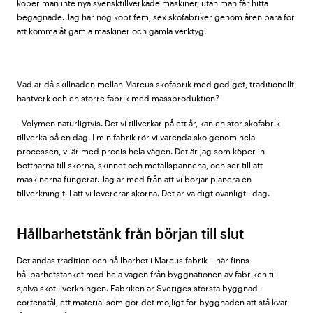
köper man inte nya svensktillverkade maskiner, utan man får hitta
begagnade. Jag har nog köpt fem, sex skofabriker genom åren bara för
att komma åt gamla maskiner och gamla verktyg.
Vad är då skillnaden mellan Marcus skofabrik med gediget, traditionellt
hantverk och en större fabrik med massproduktion?
- Volymen naturligtvis. Det vi tillverkar på ett år, kan en stor skofabrik
tillverka på en dag. I min fabrik rör vi varenda sko genom hela
processen, vi är med precis hela vägen. Det är jag som köper in
bottnarna till skorna, skinnet och metallspännena, och ser till att
maskinerna fungerar. Jag är med från att vi börjar planera en
tillverkning till att vi levererar skorna. Det är väldigt ovanligt i dag.
Hållbarhetstänk från början till slut
Det andas tradition och hållbarhet i Marcus fabrik – här finns
hållbarhetstänket med hela vägen från byggnationen av fabriken till
själva skotillverkningen. Fabriken är Sveriges största byggnad i
cortenstål, ett material som gör det möjligt för byggnaden att stå kvar