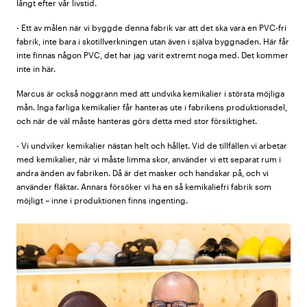
långt efter vår livstid.
- Ett av målen när vi byggde denna fabrik var att det ska vara en PVC-fri
fabrik, inte bara i skotillverkningen utan även i själva byggnaden. Här får
inte finnas någon PVC, det har jag varit extremt noga med. Det kommer
inte in här.
Marcus är också noggrann med att undvika kemikalier i största möjliga
mån. Inga farliga kemikalier får hanteras ute i fabrikens produktionsdel,
och när de väl måste hanteras görs detta med stor försiktighet.
- Vi undviker kemikalier nästan helt och hållet. Vid de tillfällen vi arbetar
med kemikalier, när vi måste limma skor, använder vi ett separat rum i
andra änden av fabriken. Då är det masker och handskar på, och vi
använder fläktar. Annars försöker vi ha en så kemikaliefri fabrik som
möjligt – inne i produktionen finns ingenting.