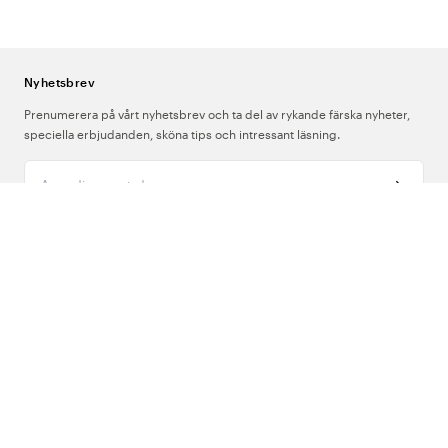
Nyhetsbrev
Prenumerera på vårt nyhetsbrev och ta del av rykande färska nyheter,
speciella erbjudanden, sköna tips och intressant läsning.
Ange din e-postadress
Om Oss
Support
Följ oss
Sverige