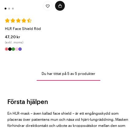
HLR Face Shield Röd
47,20 kr
(exkl. moms)
Du har tittat på 5 av 5 produkter
Första hjälpen
En HLR-mask – även kallad face shield – är ett engångsskydd som
placeras över patientens mun och näsa vid hjärt-lungräddning. Masken
förhindrar direktkontakt och utbyte av kroppsvätskor mellan den som
utför HLR och patienten, och rekommenderas för alla som kan ställas