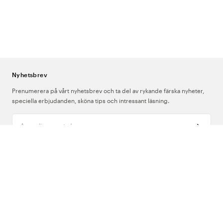
används som en del av hjärt-lungräddning. Har du inte HLR-
utbildning rekommenderar vi att gå en kurs – många arbetsgivare
inom vård och omsorg erbjuder detta. Masken finns tillgänglig för
all personal som kan ställas inför en akutsituation.
Varför finns face shieldet i en nyckelringspåse?
Tillgänglighet är
avgörande i en akutsituation – varje sekund räknas. En mask som
sitter i nyckelknippan eller pennfickan är alltid med, till skillnad från
Nyhetsbrev
utrustning som förvaras i ett skåp eller en väska.
Prenumerera på vårt nyhetsbrev och ta del av rykande färska nyheter,
speciella erbjudanden, sköna tips och intressant läsning.
Ange din e-postadress
Om Oss
Support
Följ oss