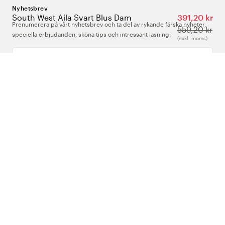
Nyhetsbrev
South West Aila Svart Blus Dam
391,20 kr
Prenumerera på vårt nyhetsbrev och ta del av rykande färska nyheter,
559,20 kr
speciella erbjudanden, sköna tips och intressant läsning.
(exkl. moms)
Ange din e-postadress
Om Oss
Support
Följ oss
Sverige