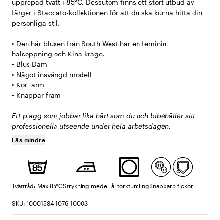
upprepad tvätt i 85°C. Dessutom finns ett stort utbud av
färger i Staccato-kollektionen för att du ska kunna hitta din
personliga stil.
• Den här blusen från South West har en feminin
halsöppning och Kina-krage.
• Blus Dam
• Något insvängd modell
• Kort ärm
• Knappar fram
Ett plagg som jobbar lika hårt som du och bibehåller sitt
professionella utseende under hela arbetsdagen.
Läs mindre
Tvättråd: Max 85°C
Strykning medel
Tål torktumling
Knappar
5 fickor
SKU: 10001584-1076-10003