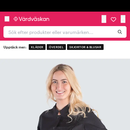
Trustpilot
Upptäck mer:
KLÄDER
ÖVERDEL
SKJORTOR & BLUSAR