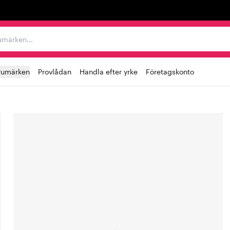
r varumärken...
rumärken
Provlådan
Handla efter yrke
Företagskonto