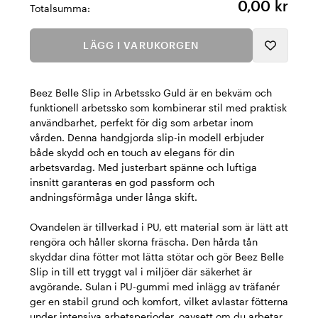
0,00 kr
Totalsumma:
LÄGG I VARUKORGEN
Beez Belle Slip in Arbetssko Guld är en bekväm och
funktionell arbetssko som kombinerar stil med praktisk
användbarhet, perfekt för dig som arbetar inom
vården. Denna handgjorda slip-in modell erbjuder
både skydd och en touch av elegans för din
arbetsvardag. Med justerbart spänne och luftiga
insnitt garanteras en god passform och
andningsförmåga under långa skift.
Ovandelen är tillverkad i PU, ett material som är lätt att
rengöra och håller skorna fräscha. Den hårda tån
skyddar dina fötter mot lätta stötar och gör Beez Belle
Slip in till ett tryggt val i miljöer där säkerhet är
avgörande. Sulan i PU-gummi med inlägg av träfanér
ger en stabil grund och komfort, vilket avlastar fötterna
under intensiva arbetsperioder, oavsett om du arbetar