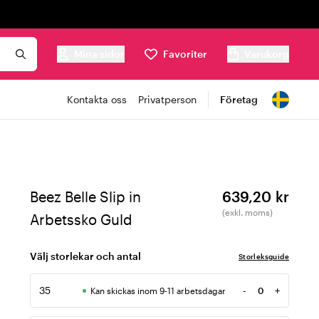
Mina sidor
Favoriter
Varukorg
Kontakta oss
Privatperson
Företag
Beez Belle Slip in
639,20 kr
(exkl. moms)
Arbetssko Guld
Välj storlekar och antal
Storleksguide
35
-
+
Kan skickas inom 9-11 arbetsdagar
Antal