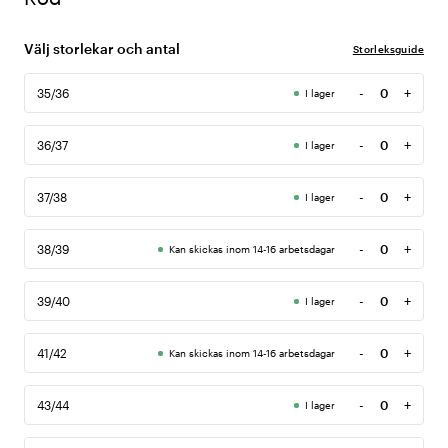
Välj storlekar och antal
Storleksguide
-
+
35/36
I lager
Antal
-
+
36/37
I lager
Antal
-
+
37/38
I lager
Antal
-
+
38/39
Kan skickas inom 14-16 arbetsdagar
Antal
-
+
39/40
I lager
Antal
-
+
41/42
Kan skickas inom 14-16 arbetsdagar
Antal
-
+
43/44
I lager
Antal