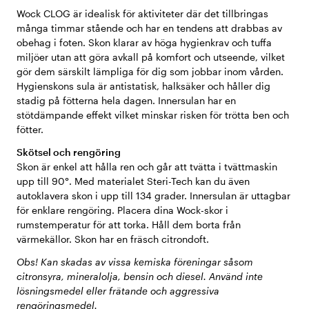
Wock CLOG är idealisk för aktiviteter där det tillbringas
många timmar stående och har en tendens att drabbas av
obehag i foten. Skon klarar av höga hygienkrav och tuffa
miljöer utan att göra avkall på komfort och utseende, vilket
gör dem särskilt lämpliga för dig som jobbar inom vården.
Hygienskons sula är antistatisk, halksäker och håller dig
stadig på fötterna hela dagen. Innersulan har en
stötdämpande effekt vilket minskar risken för trötta ben och
fötter.
Skötsel och rengöring
Skon är enkel att hålla ren och går att tvätta i tvättmaskin
upp till 90°. Med materialet Steri-Tech kan du även
autoklavera skon i upp till 134 grader. Innersulan är uttagbar
för enklare rengöring. Placera dina Wock-skor i
rumstemperatur för att torka. Håll dem borta från
värmekällor. Skon har en fräsch citrondoft.
Obs! Kan skadas av vissa kemiska föreningar såsom
citronsyra, mineralolja, bensin och diesel. Använd inte
lösningsmedel eller frätande och aggressiva
rengöringsmedel.