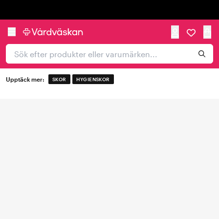
Trustpilot
Upptäck mer:
SKOR
HYGIENSKOR