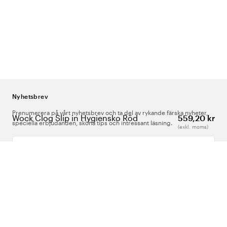
Nyhetsbrev
Prenumerera på vårt nyhetsbrev och ta del av rykande färska nyheter,
Wock Clog Slip in Hygiensko Röd
559,20 kr
speciella erbjudanden, sköna tips och intressant läsning.
(exkl. moms)
Ange din e-postadress
Om Oss
Support