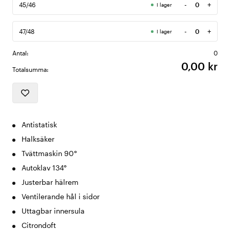
-
+
45/46
I lager
Antal
-
+
47/48
I lager
Antal
Antal:
0
0,00 kr
Totalsumma:
Antistatisk
Halksäker
Tvättmaskin 90°
Autoklav 134°
Justerbar hälrem
Ventilerande hål i sidor
Uttagbar innersula
Citrondoft