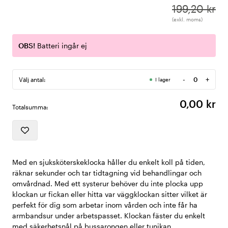
199,20 kr
(exkl. moms)
OBS!
Batteri ingår ej
-
+
Välj antal:
I lager
Antal
0,00 kr
Totalsumma:
Med en sjuksköterskeklocka håller du enkelt koll på tiden,
räknar sekunder och tar tidtagning vid behandlingar och
omvårdnad. Med ett systerur behöver du inte plocka upp
klockan ur fickan eller hitta var väggklockan sitter vilket är
perfekt för dig som arbetar inom vården och inte får ha
armbandsur under arbetspasset. Klockan fäster du enkelt
med säkerhetsnål på bussarongen eller tunikan.