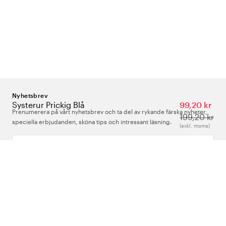
Nyhetsbrev
Systerur Prickig Blå
99,20 kr
Prenumerera på vårt nyhetsbrev och ta del av rykande färska nyheter,
199,20 kr
speciella erbjudanden, sköna tips och intressant läsning.
(exkl. moms)
Ange din e-postadress
Om Oss
Support