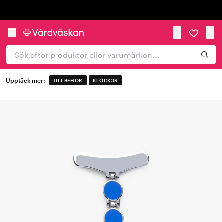
Trustpilot
Upptäck mer:
TILLBEHÖR
KLOCKOR