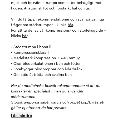
mjuk och bekväm strumpa som sitter behagligt mot
huden. Anatomisk fot och förstärkt häl och tå.
Vill du få tips, rekommendationer och svar på vanliga
frågor om stödstrumpor – klicka
här
.
För att ta del av vår kompressions- och storleksguide –
klicka
här
.
• Stödstrumpa i bomull
• Kompressionsklass I
• Medelstark kompression: 16–18 mmHg
• Ökar blodcirkulationen i ben och fötter
• Förebygger blodproppar och åderbråck
• Ger stöd åt trötta och svullna ben
Har du medicinska besvär rekommenderar vi att du
kontaktar en specialist innan du använder
stödstrumpor.
Stödstrumporna säljer parvis och öppet köp/bytesrätt
gäller ej efter att de har provats.
Läs mindre