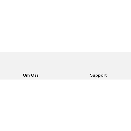
Om Oss
Support
Om Vårdväskan
Kontakta oss
Vår historia
Vanliga frågor
Sponsring
Köpvillkor
Rabattkoder & erbjudanden
Frakt & returer
Reklamation