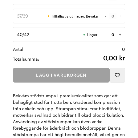
Antal
37/39
-
+
Tillfälligt slut i lager,
Bevaka
Antal
40/42
-
+
I lager
Antal
Antal:
0
0,00 kr
Totalsumma:
LÄGG I VARUKORGEN
Bekväm stödstrumpa i premiumkvalitet som ger ett
behagligt stöd för trötta ben. Graderad kompression
från ankeln och upp. Strumpan stimulerar blodflödet,
motverkar svullnad och bidrar till ökad blodcirkulation.
Användning av stödstrumpor kan även verka
förebyggande för åderbråck och blodproppar. Denna
stödstrumpa har ett högt bomullsinnehåll, vilket ger en