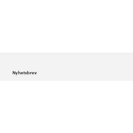
Nyhetsbrev
Prenumerera på vårt nyhetsbrev och ta del av rykande
färska nyheter, speciella erbjudanden, sköna tips och
intressant läsning.
Ange din e-postadress