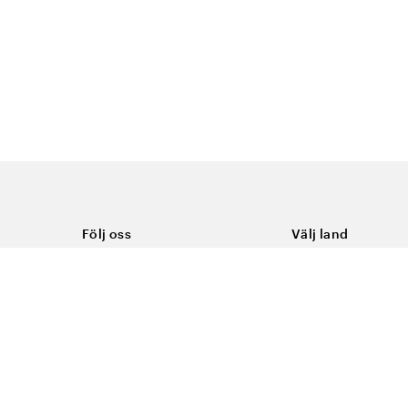
Följ oss
Välj land
Facebook
Sverige
Instagram
Youtube
LinkedIn
TikTok