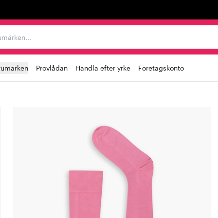
r varumärken...
rumärken
Provlådan
Handla efter yrke
Företagskonto