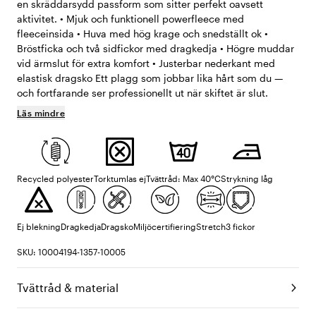
en skräddarsydd passform som sitter perfekt oavsett
aktivitet. • Mjuk och funktionell powerfleece med
fleeceinsida • Huva med hög krage och snedställt ok •
Bröstficka och två sidfickor med dragkedja • Högre muddar
vid ärmslut för extra komfort • Justerbar nederkant med
elastisk dragsko Ett plagg som jobbar lika hårt som du —
och fortfarande ser professionellt ut när skiftet är slut.
Läs mindre
Recycled polyester
Torktumlas ej
Tvättråd: Max 40°C
Strykning låg
Ej blekning
Dragkedja
Dragsko
Miljöcertifiering
Stretch
3 fickor
SKU: 10004194-1357-10005
Tvättråd & material