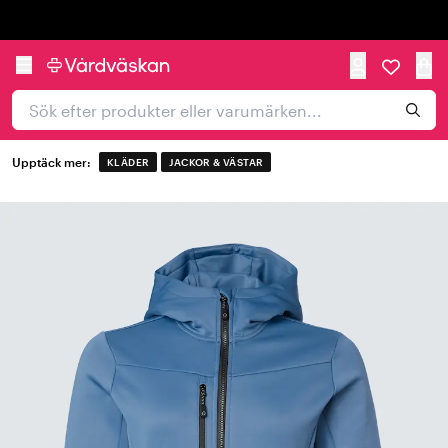
Trustpilot
Upptäck mer:
KLÄDER
JACKOR & VÄSTAR