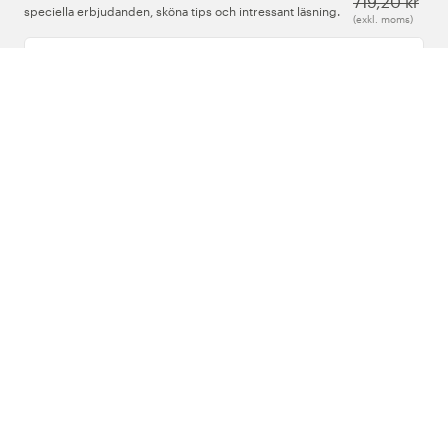
719,20 kr
speciella erbjudanden, sköna tips och intressant läsning.
(exkl. moms)
Ange din e-postadress
Om Oss
Support
Följ oss
Sverige
Copyright © 2026 , Vårdväskan