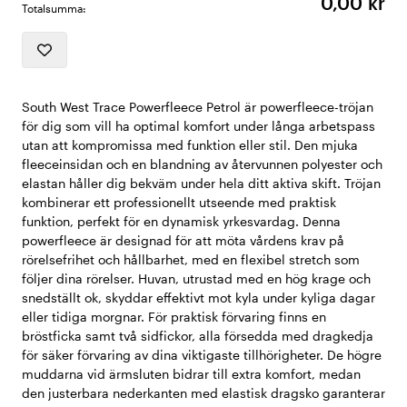
0,00 kr
Totalsumma:
South West Trace Powerfleece Petrol är powerfleece-tröjan
för dig som vill ha optimal komfort under långa arbetspass
utan att kompromissa med funktion eller stil. Den mjuka
fleeceinsidan och en blandning av återvunnen polyester och
elastan håller dig bekväm under hela ditt aktiva skift. Tröjan
kombinerar ett professionellt utseende med praktisk
funktion, perfekt för en dynamisk yrkesvardag. Denna
powerfleece är designad för att möta vårdens krav på
rörelsefrihet och hållbarhet, med en flexibel stretch som
följer dina rörelser. Huvan, utrustad med en hög krage och
snedställt ok, skyddar effektivt mot kyla under kyliga dagar
eller tidiga morgnar. För praktisk förvaring finns en
bröstficka samt två sidfickor, alla försedda med dragkedja
för säker förvaring av dina viktigaste tillhörigheter. De högre
muddarna vid ärmsluten bidrar till extra komfort, medan
den justerbara nederkanten med elastisk dragsko garanterar