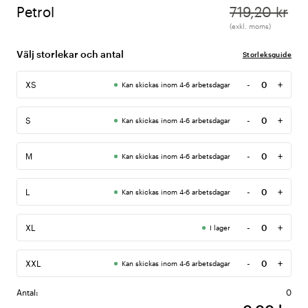
Petrol
719,20 kr
(exkl. moms)
Välj storlekar och antal
Storleksguide
-
+
XS
Kan skickas inom 4-6 arbetsdagar
Antal
-
+
S
Kan skickas inom 4-6 arbetsdagar
Antal
-
+
M
Kan skickas inom 4-6 arbetsdagar
Antal
-
+
L
Kan skickas inom 4-6 arbetsdagar
Antal
-
+
XL
I lager
Antal
-
+
XXL
Kan skickas inom 4-6 arbetsdagar
Antal
Antal:
0