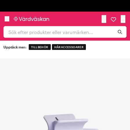
Trustpilot
Upptäck mer:
TILLBEHÖR
HÅRACCESSOARER