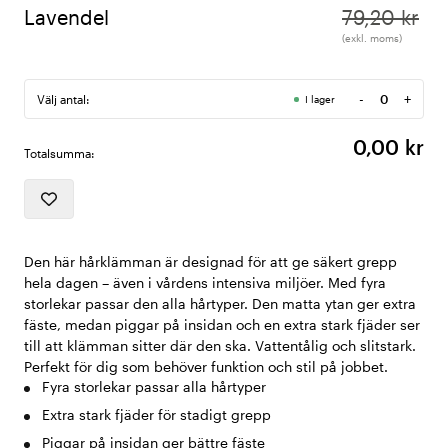
Lavendel
79,20 kr
(exkl. moms)
-
+
Välj antal:
I lager
Antal
0,00 kr
Totalsumma:
Den här hårklämman är designad för att ge säkert grepp
hela dagen – även i vårdens intensiva miljöer. Med fyra
storlekar passar den alla hårtyper. Den matta ytan ger extra
fäste, medan piggar på insidan och en extra stark fjäder ser
till att klämman sitter där den ska. Vattentålig och slitstark.
Perfekt för dig som behöver funktion och stil på jobbet.
Fyra storlekar passar alla hårtyper
Extra stark fjäder för stadigt grepp
Piggar på insidan ger bättre fäste