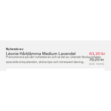
Nyhetsbrev
Léonie Hårklämma Medium Lavendel
63,20 kr
Prenumerera på vårt nyhetsbrev och ta del av rykande färska nyheter,
79,20 kr
speciella erbjudanden, sköna tips och intressant läsning.
(exkl. moms)
Ange din e-postadress
Om Oss
Support